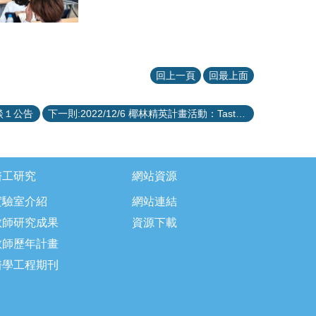
回上一頁
回最上面
談１公告
下一則:2022/12/6 椰林精英計畫活動：Taste Tests: Christmas Flavors
醫工研究
網站資源
實驗室介紹
網站連結
教師研究成果
資源下載
教師歷年計畫
醫學工程期刊