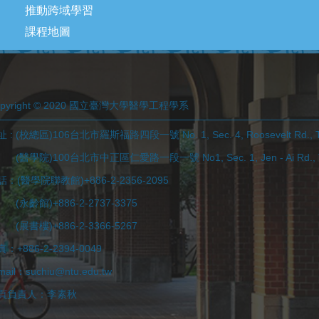
推動跨域學習
課程地圖
opyright © 2020 國立臺灣大學醫學工程學系
 : (校總區)106台北市羅斯福路四段一號 No. 1, Sec. 4, Roosevelt Rd., Tai
學院)100台北市中正區仁愛路一段一號 No1, Sec. 1, Jen - Ai Rd., Taip
話：(醫學院聯教館)+886-2-2356-2095
永齡館)+886-2-2737-3375
展書樓)+886-2-3366-5267
：+886-2-2394-0049
mail：suchiu@ntu.edu.tw
頁負責人：李素秋