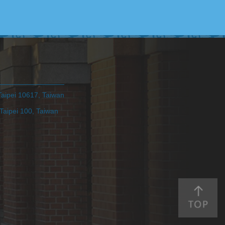
pei 10617, Taiwan
ei 100, Taiwan