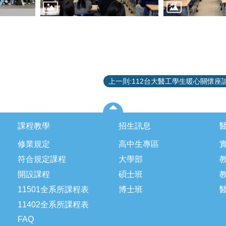
上一則:112台大醫工學生暖心關懷座
課程教學
招生訊息
修業規定
高中生專區
符合規定課程
大學部
開設課程
碩士班
11501全系所課程表
博士班
11402全系所課程表
FAQ