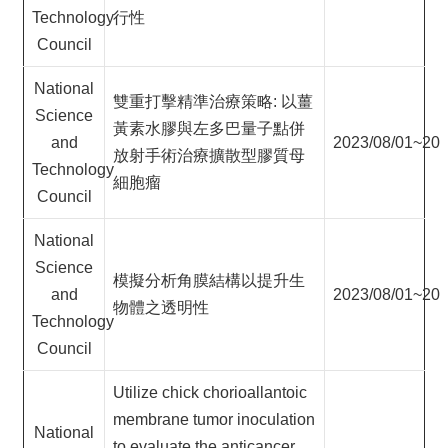
項
Technology
行性
關
Council
於
醫
National
雙重打擊精準治療策略: 以薑
工
Science
黃素水膠與左多巴量子點併
課
and
2023/08/01~202
放射手術治療擴散型膠質母
程
Technology
教
細胞瘤
Council
學
National
招
生
Science
模擬分析角膜結構以提升生
訊
and
2023/08/01~202
息
物體之透明性
Technology
醫
Council
工
研
Utilize chick chorioallantoic
究
membrane tumor inoculation
National
網
to evaluate the anticancer