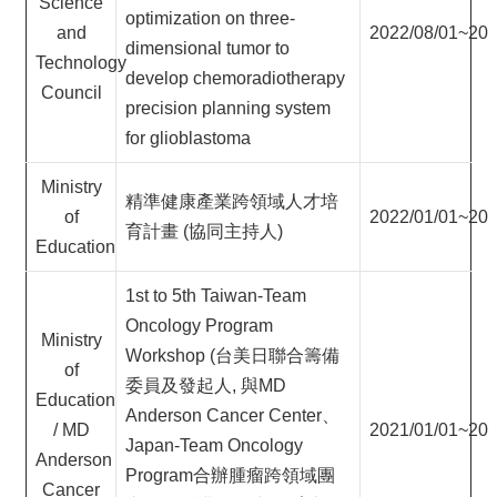
Science
optimization on three-
and
2022/08/01~202
dimensional tumor to
Technology
develop chemoradiotherapy
Council
precision planning system
for glioblastoma
Ministry
精準健康產業跨領域人才培
of
2022/01/01~202
育計畫 (協同主持人)
Education
1st to 5th Taiwan-Team
Oncology Program
Ministry
Workshop (台美日聯合籌備
of
委員及發起人, 與MD
Education
Anderson Cancer Center、
/ MD
2021/01/01~202
Japan-Team Oncology
Anderson
Program合辦腫瘤跨領域團
Cancer