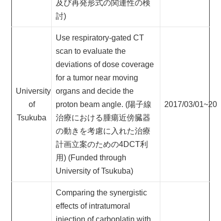
及び再発形式の関連性の検
討)
Use respiratory-gated CT
scan to evaluate the
deviations of dose coverage
for a tumor near moving
University
organs and decide the
of
proton beam angle. (陽子線
2017/03/01~201
Tsukuba
治療における腫瘍近傍臓器
の動きを考慮に入れた治療
計画立案のための4DCT利
用) (Funded through
University of Tsukuba)
Comparing the synergistic
effects of intratumoral
injection of carboplatin with