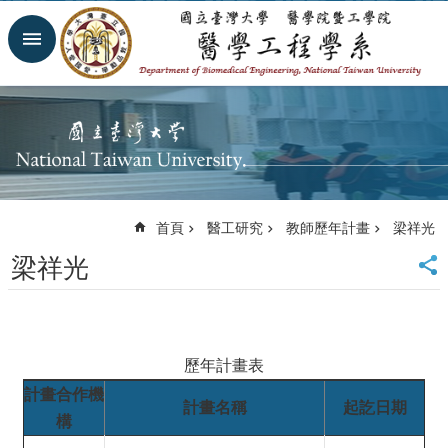
跳到主要內容區塊
進
階
搜
尋
回
首
頁
網
首頁
醫工研究
教師歷年計畫
梁祥光
站
導
梁祥光
覽
臺
大
首
頁
歷年計畫表
臺
計畫合作機
計畫名稱
起訖日期
大
構
醫