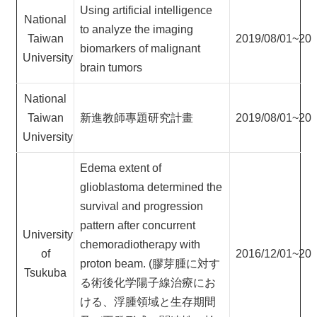
Using artificial intelligence
National
to analyze the imaging
Taiwan
2019/08/01~202
biomarkers of malignant
University
brain tumors
National
Taiwan
新進教師專題研究計畫
2019/08/01~202
University
Edema extent of
glioblastoma determined the
survival and progression
pattern after concurrent
University
chemoradiotherapy with
of
2016/12/01~201
proton beam. (膠芽腫に対す
Tsukuba
る術後化学陽子線治療にお
ける、浮腫領域と生存期間