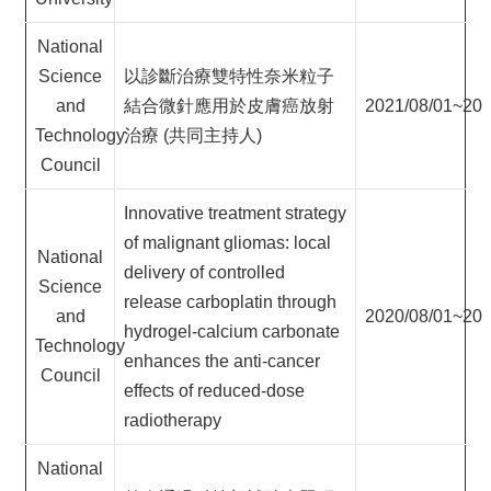
National
Science
以診斷治療雙特性奈米粒子
and
結合微針應用於皮膚癌放射
2021/08/01~202
Technology
治療 (共同主持人)
Council
Innovative treatment strategy
of malignant gliomas: local
National
delivery of controlled
Science
release carboplatin through
and
2020/08/01~202
hydrogel-calcium carbonate
Technology
enhances the anti-cancer
Council
effects of reduced-dose
radiotherapy
National