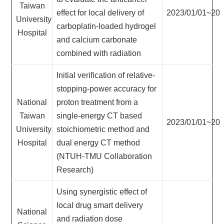
Taiwan
站
effect for local delivery of
2023/01/01~202
資
University
carboplatin-loaded hydrogel
源
Hospital
and calcium carbonate
combined with radiation
Initial verification of relative-
stopping-power accuracy for
National
proton treatment from a
Taiwan
single-energy CT based
2023/01/01~202
University
stoichiometric method and
Hospital
dual energy CT method
(NTUH-TMU Collaboration
Research)
Using synergistic effect of
local drug smart delivery
National
and radiation dose