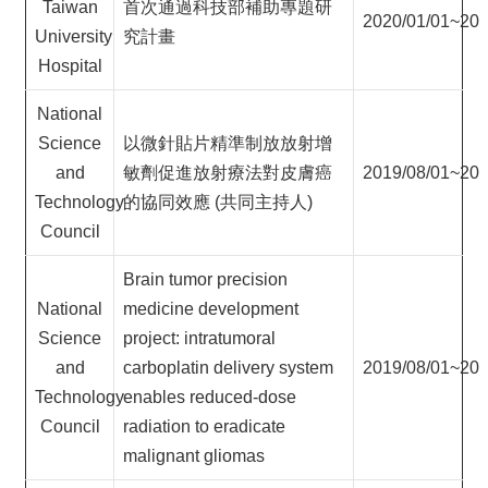
Taiwan
首次通過科技部補助專題研
2020/01/01~202
University
究計畫
Hospital
National
Science
以微針貼片精準制放放射增
and
敏劑促進放射療法對皮膚癌
2019/08/01~202
Technology
的協同效應 (共同主持人)
Council
Brain tumor precision
National
medicine development
Science
project: intratumoral
and
carboplatin delivery system
2019/08/01~202
Technology
enables reduced-dose
Council
radiation to eradicate
malignant gliomas