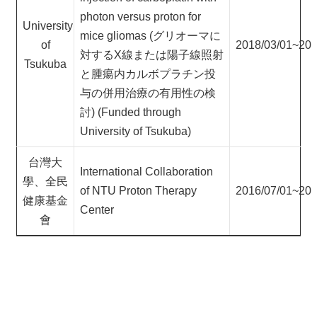
photon versus proton for
University
mice gliomas (グリオーマに
of
2018/03/01~201
対するX線または陽子線照射
Tsukuba
と腫瘍内カルボプラチン投
与の併用治療の有用性の検
討) (Funded through
University of Tsukuba)
台灣大
International Collaboration
學、全民
of NTU Proton Therapy
2016/07/01~201
健康基金
Center
會