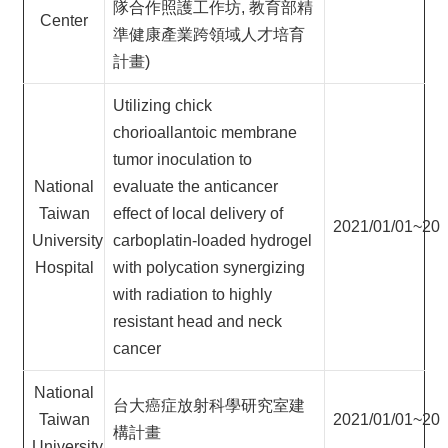
隊合作照護工作坊, 教育部精
Center
準健康產業跨領域人才培育
計畫)
Utilizing chick
chorioallantoic membrane
tumor inoculation to
National
evaluate the anticancer
Taiwan
effect of local delivery of
2021/01/01~202
University
carboplatin-loaded hydrogel
Hospital
with polycation synergizing
with radiation to highly
resistant head and neck
cancer
National
台大癌症放射科學研究室建
Taiwan
2021/01/01~202
構計畫
University