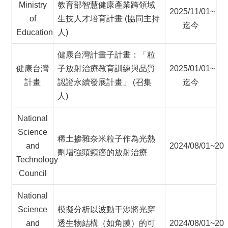
院
Ministry
教育部智慧健康產業跨領域
2025/11/01~
醫
of
生技人才培育計畫 (協同主持
迄今
學
Education
人)
院
工
健康台灣計畫子計畫：「粒
學
健康台灣
子放射治療教育訓練與品質
2025/01/01~
院
計畫
認證永續發展計畫」 (召集
迄今
聯
人)
絡
我
們
National
意
Science
稀土掺雜奈米粒子作為光熱
見
and
2024/08/01~202
劑增強頭頸癌的放射治療
信
Technology
箱
Council
English
National
公
告
Science
模擬分析以波動干涉將光穿
事
and
透生物結構（如角膜）的可
2024/08/01~202