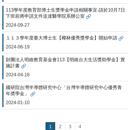
項
113學年度教育部博士生獎學金申請相關事宜-請於10月7日
關
下班前將申請文件送達醫學院系辦公室
於
醫
2024-09-27
工
１１３學年度臺大博士生【椰林優秀獎學金】開始申請
課
程
2024-06-19
教
學
財團法人明維教育基金會113【明維台大生活獎助學金】實
施計畫
招
2024-04-18
生
訊
國研院台灣半導體研究中心「台灣半導體研究中心優秀青
息
年奬學金」
醫
2024-01-10
工
研
究
1
2
3
4
網