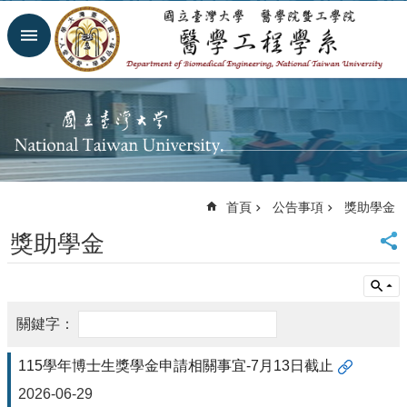
跳到主要內容區塊
進
階
搜
尋
回
首
頁
網
首頁
公告事項
獎助學金
站
導
獎助學金
覽
臺
大
首
頁
臺
115學年博士生獎學金申請相關事宜-7月13日截止
大
醫
2026-06-29