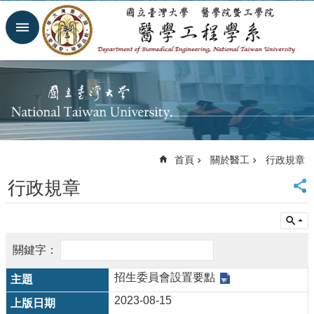
跳到主要內容區塊
進
階
搜
尋
回
首
頁
網
首頁
關於醫工
行政規章
站
導
行政規章
覽
臺
大
首
頁
臺
招生委員會設置要點
大
2023-08-15
醫