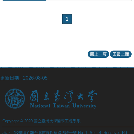
院
醫
學
1
院
工
學
院
聯
回上一頁
回最上面
絡
我
們
意
更新日期
2026-08-05
見
信
箱
English
公
Copyright © 2020 國立臺灣大學醫學工程學系
告
事
地址 : (校總區)106台北市羅斯福路四段一號 No. 1, Sec. 4, Roosevelt Rd.,