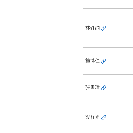
林靜嫻
施博仁
張書瑋
梁祥光