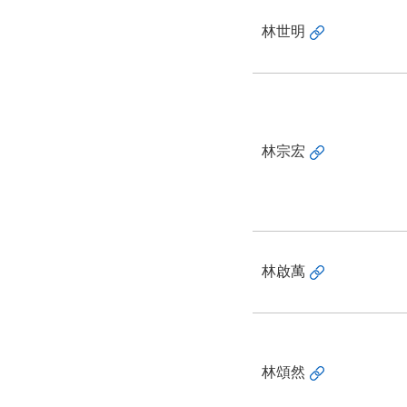
林世明
林宗宏
林啟萬
林頌然