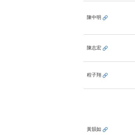
陳中明
陳志宏
程子翔
黃韻如