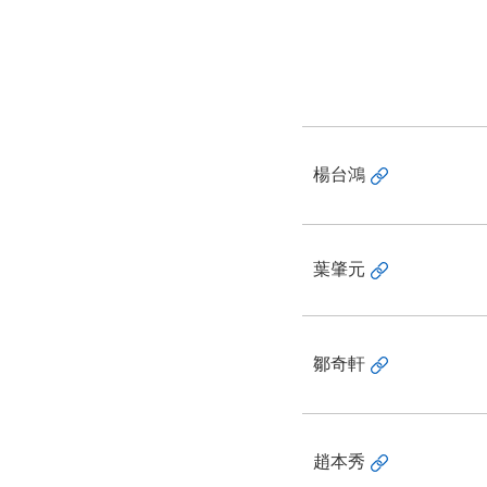
楊台鴻
葉肇元
鄒奇軒
趙本秀