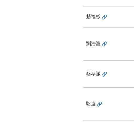
趙福杉
劉浩澧
蔡孝誠
駱遠