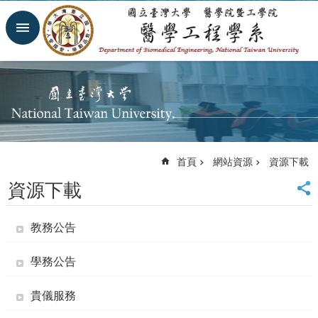
跳到主要內容區塊
進
階
搜
尋
回
首
頁
網
首頁
網站資源
資源下載
站
導
資源下載
覽
臺
大
教務公告
首
頁
學務公告
臺
大
貴儀服務
醫