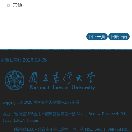
院
其他
醫
學
院
工
學
回上一頁
回最上面
院
聯
絡
更新日期
2026-08-05
我
們
意
見
信
箱
Copyright © 2020 國立臺灣大學醫學工程學系
English
公
地址 : (校總區)106台北市羅斯福路四段一號 No. 1, Sec. 4, Roosevelt Rd.,
告
Taipei 10617, Taiwan
事
(醫學院)100台北市中正區仁愛路一段一號 No1, Sec. 1, Jen - Ai Rd.,