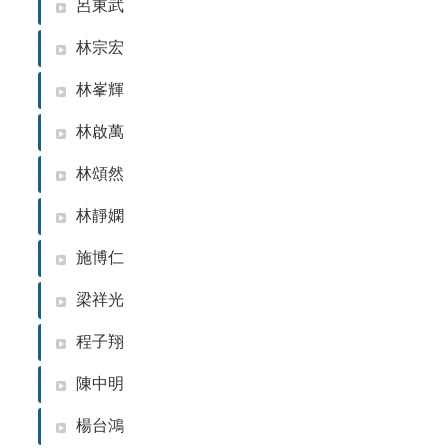
院
呂東武
醫
林宗宏
學
院
林峯輝
工
學
林啟萬
院
聯
林頌然
絡
我
林靜嫻
們
施博仁
意
見
梁祥光
信
箱
程子翔
English
陳中明
公
告
楊台鴻
事