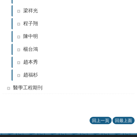
站
梁祥光
資
源
程子翔
陳中明
楊台鴻
趙本秀
趙福杉
醫學工程期刊
回上一頁
回最上面