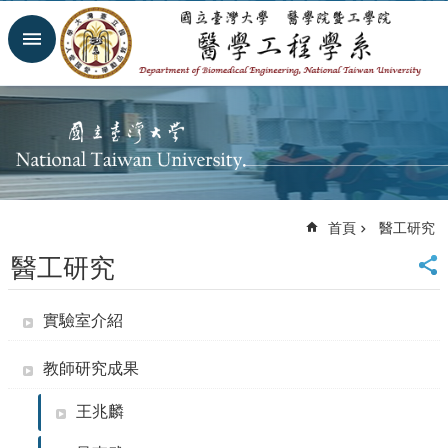
跳到主要內容區塊
進
階
搜
尋
回
首
頁
網
首頁
醫工研究
站
導
醫工研究
覽
臺
大
實驗室介紹
首
頁
教師研究成果
臺
大
王兆麟
醫