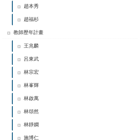
項
趙本秀
關
於
趙福杉
醫
工
教師歷年計畫
課
王兆麟
程
教
呂東武
學
林宗宏
招
生
林峯輝
訊
息
林啟萬
醫
林頌然
工
研
林靜嫻
究
施博仁
網