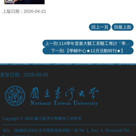
項
上版日期：2026-04-21
關
於
醫
回上一頁
回最上面
工
課
上一則:114學年度臺大醫工系醫工專討「學生研究成果發表會」壁報比賽活動
程
下一則:【學輔中心★12月活動特刊★】
教
學
招
更新日期
2026-08-05
生
訊
息
醫
工
研
Copyright © 2020 國立臺灣大學醫學工程學系
究
地址 : (校總區)106台北市羅斯福路四段一號 No. 1, Sec. 4, Roosevelt Rd.,
網