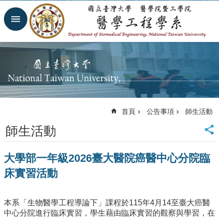
跳到主要內容區塊
進
階
搜
尋
回
首
頁
網
首頁
公告事項
師生活動
站
導
師生活動
覽
臺
大學部一年級2026臺大醫院癌醫中心分院臨
大
首
床實習活動
頁
臺
大
本系「生物醫學工程導論下」課程於115年4月14至臺大癌醫
醫
中心分院進行臨床實習，學生藉由臨床實習的觀察與學習，在