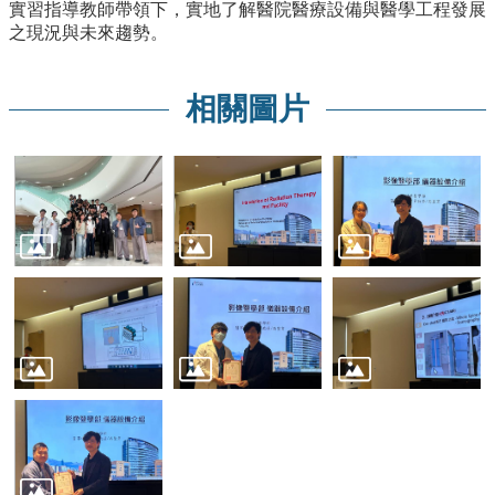
院
實習指導教師帶領下，實地了解醫院醫療設備與醫學工程發展
之現況與未來趨勢。
醫
學
院
相關圖片
工
學
院
聯
絡
我
們
意
見
信
箱
English
公
告
事