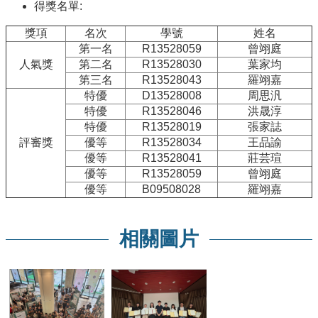
院
得獎名單:
醫
獎項
名次
學號
姓名
學
第一名
R13528059
曾翊庭
院
人氣獎
第二名
R13528030
葉家均
工
第三名
R13528043
羅翊嘉
學
特優
D13528008
周思汎
院
特優
R13528046
洪晟淳
聯
特優
R13528019
張家誌
絡
評審獎
優等
R13528034
王品諭
我
優等
R13528041
莊芸瑄
們
優等
R13528059
曾翊庭
意
優等
B09508028
羅翊嘉
見
信
箱
相關圖片
English
公
告
事