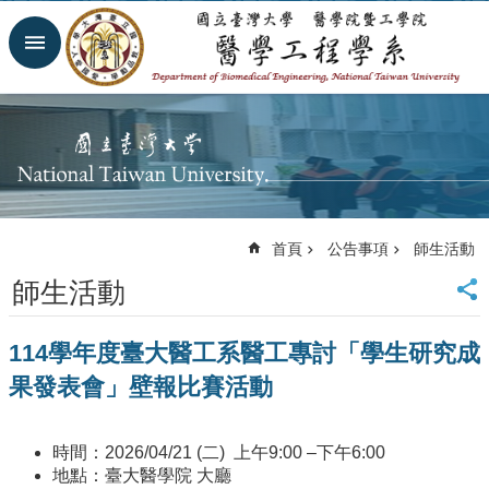
跳到主要內容區塊
進
階
搜
尋
回
首
頁
網
首頁
公告事項
師生活動
站
導
師生活動
覽
臺
114學年度臺大醫工系醫工專討「學生研究成
大
首
果發表會」壁報比賽活動
頁
臺
大
時間：2026/04/21 (二) 上午9:00 –下午6:00
醫
地點：臺大醫學院 大廳