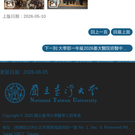
項
關
上版日期：2026-05-10
於
醫
工
回上一頁
回最上面
課
下一則:大學部一年級2026臺大醫院癌醫中心分院臨床實習活動
程
教
學
更新日期
2026-08-05
招
生
訊
息
醫
工
研
Copyright © 2020 國立臺灣大學醫學工程學系
究
地址 : (校總區)106台北市羅斯福路四段一號 No. 1, Sec. 4, Roosevelt Rd.,
網
Taipei 10617, Taiwan