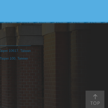
pei 10617, Taiwan
ei 100, Taiwan