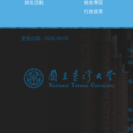
師生活動
校友專區
行政規章
更新日期
2026-08-05
C
地址
(醫
電
(
(
傳真
E-
網