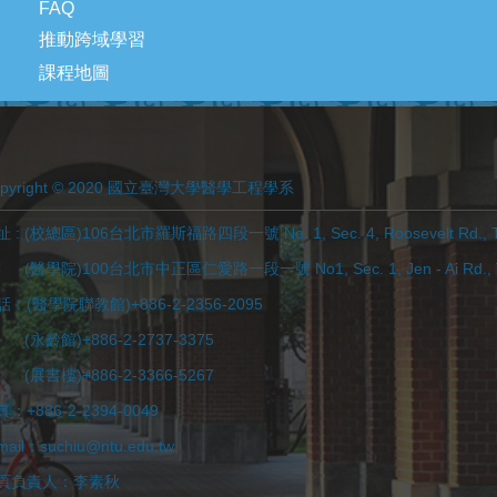
FAQ
推動跨域學習
課程地圖
opyright © 2020 國立臺灣大學醫學工程學系
 : (校總區)106台北市羅斯福路四段一號 No. 1, Sec. 4, Roosevelt Rd., Tai
學院)100台北市中正區仁愛路一段一號 No1, Sec. 1, Jen - Ai Rd., Taip
話：(醫學院聯教館)+886-2-2356-2095
永齡館)+886-2-2737-3375
展書樓)+886-2-3366-5267
：+886-2-2394-0049
mail：suchiu@ntu.edu.tw
頁負責人：李素秋