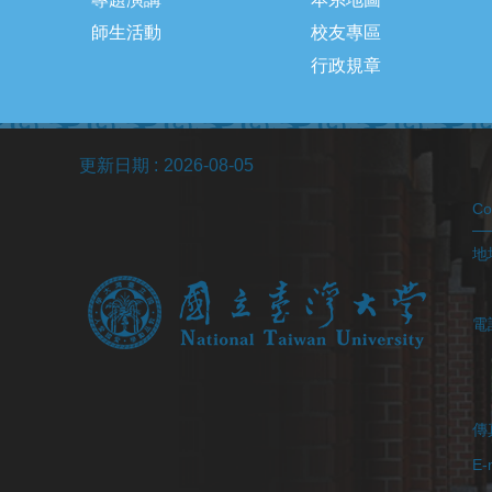
師生活動
校友專區
行政規章
更新日期
2026-08-05
C
地址
(醫
電
(
(
傳真
E-