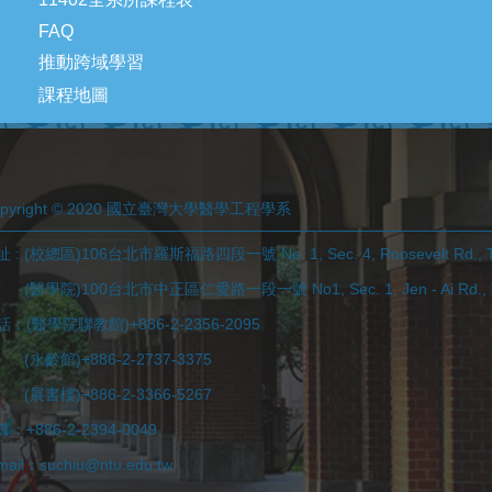
FAQ
推動跨域學習
課程地圖
opyright © 2020 國立臺灣大學醫學工程學系
 : (校總區)106台北市羅斯福路四段一號 No. 1, Sec. 4, Roosevelt Rd., Tai
學院)100台北市中正區仁愛路一段一號 No1, Sec. 1, Jen - Ai Rd., Taip
話：(醫學院聯教館)+886-2-2356-2095
永齡館)+886-2-2737-3375
展書樓)+886-2-3366-5267
：+886-2-2394-0049
mail：suchiu@ntu.edu.tw