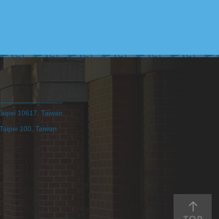
pei 10617, Taiwan
ei 100, Taiwan