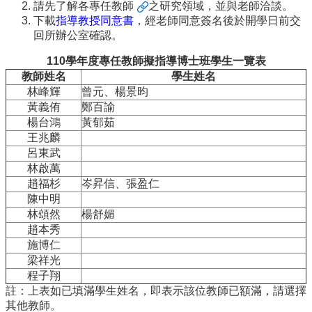
院
請先了解各
專任教師
之研究領域，並與老師洽談。
下載
指導教授同意書
，經老師同意簽名後於開學日前交
醫
回所辦公室確認。
學
院
110學年度專任教師擬指導博士班學生一覽表
工
教師姓名
學生姓名
學
林峰輝
曾元、楊景昀
院
黃義侑
鄭百諭
聯
楊台鴻
黃郁茹
絡
王兆麟
我
呂東武
們
林啟萬
意
趙福杉
岑昇信、張盈仁
見
陳中明
信
林頌然
楊舒媚
箱
趙本秀
English
施博仁
梁祥光
公
程子翔
告
註：上表如已填滿學生姓名，即表示該位教師已額滿，請選擇
事
其他教師。