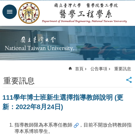
跳到主要內容區塊
進
階
搜
尋
回
首
頁
網
首頁
公告事項
重要訊息
站
導
重要訊息
覽
臺
111學年博士班新生選擇指導教師說明 (更
大
首
新：2022年8月24日)
頁
臺
大
指導教師限為本系
專任教師
，目前不開放合聘教師指
醫
導本系博班學生。