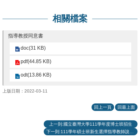
項
關
相關檔案
於
醫
工
指導教授同意書
課
doc(31 KB)
程
教
pdf(44.85 KB)
學
odt(13.86 KB)
招
生
訊
上版日期：2022-03-11
息
醫
回上一頁
回最上面
工
研
上一則:國立臺灣大學111學年度博士班招生
究
下一則:111學年碩士班新生選擇指導教師說明 (更新：2022年8月24日)
網