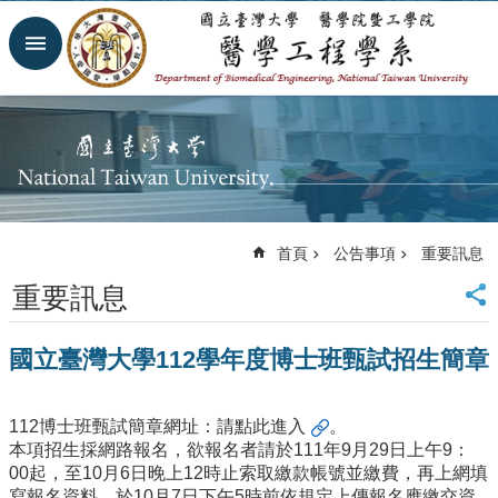
跳到主要內容區塊
進
階
搜
尋
回
首
頁
網
首頁
公告事項
重要訊息
站
導
重要訊息
覽
臺
國立臺灣大學112學年度博士班甄試招生簡章
大
首
頁
112博士班甄試簡章網址：
請點此進入
。
臺
本項招生採網路報名，欲報名者請於111年9月29日上午9：
大
00起，至10月6日晚上12時止索取繳款帳號並繳費，再上網填
醫
寫報名資料，於10月7日下午5時前依規定上傳報名應繳交資