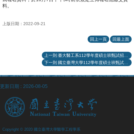
院
料。
醫
學
院
上版日期：2022-09-21
工
學
回上一頁
回最上面
院
聯
上一則:臺大醫工系112學年度碩士班甄試招生口試公告 （含優先錄取公告）
絡
下一則:國立臺灣大學112學年度碩士班甄試招生簡章
我
們
意
見
更新日期
2026-08-05
信
箱
English
公
告
事
Copyright © 2020 國立臺灣大學醫學工程學系