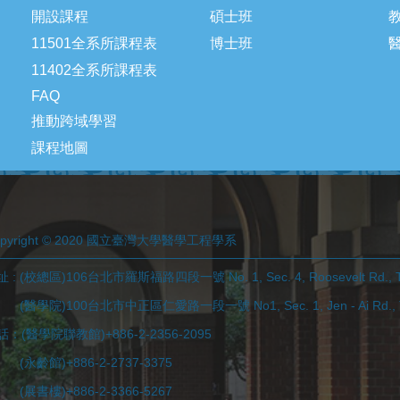
開設課程
碩士班
11501全系所課程表
博士班
11402全系所課程表
FAQ
推動跨域學習
課程地圖
opyright © 2020 國立臺灣大學醫學工程學系
 : (校總區)106台北市羅斯福路四段一號 No. 1, Sec. 4, Roosevelt Rd., Tai
學院)100台北市中正區仁愛路一段一號 No1, Sec. 1, Jen - Ai Rd., Taip
話：(醫學院聯教館)+886-2-2356-2095
永齡館)+886-2-2737-3375
展書樓)+886-2-3366-5267