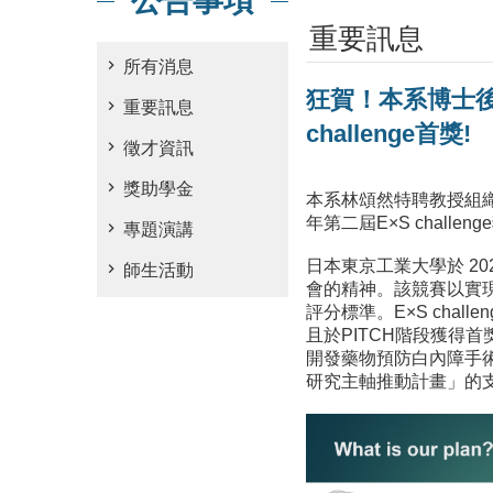
公告事項
重要訊息
所有消息
狂賀！本系博士後
重要訊息
challenge首獎!
徵才資訊
獎助學金
本系林頌然特聘教授組
年第二屆E×S challen
專題演講
日本東京工業大學於 20
師生活動
會的精神。該競賽以實
評分標準。E×S cha
且於PITCH階段獲得
開發藥物預防白內障手術
研究主軸推動計畫」的