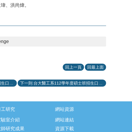
林孟瑋、洪尚煒。
lenge
回上一頁
回最上面
上一則:台大醫工系112學年度碩士班招生口試公告II
下一則:台大醫工系112學年度碩士班招生口試公告
醫工研究
網站資源
實驗室介紹
網站連結
教師研究成果
資源下載