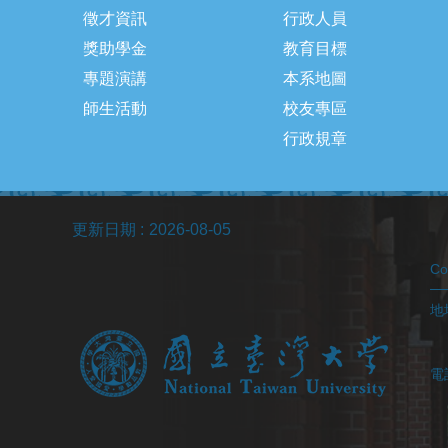
徵才資訊
行政人員
獎助學金
教育目標
專題演講
本系地圖
師生活動
校友專區
行政規章
更新日期
2026-08-05
C
地址
(醫
電
(
(