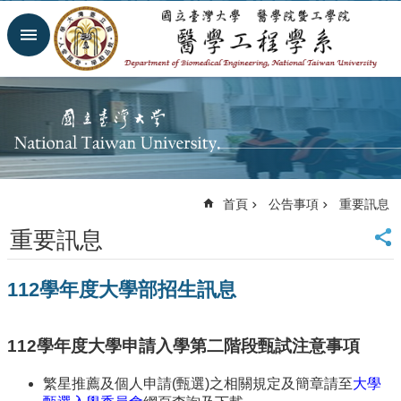
跳到主要內容區塊
進
階
搜
尋
回
首
頁
網
首頁
公告事項
重要訊息
站
導
重要訊息
覽
臺
112學年度大學部招生訊息
大
首
頁
112
學年度大學申請入學第二階段甄試注意事項
臺
大
繁星推薦及個人申請(甄選)之相關規定及簡章請至
大學
醫