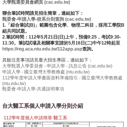
項
大學甄選委員會網頁 (cac.edu.tw)
關
聯合筆試時間請見招生簡章，連結如下：
於
甄委會-申請入學-校系分則查詢 (cac.edu.tw)
醫
1.「綜合筆試(B)」範圍包含化學、物理二科目，採用工學院B
工
組共同試題。
2.筆試時間：112年5月21日(日)上午，預備9:25，考試9:30-
課
11:30。筆試試場及相關事宜請於5月16日(二)中午12時起至
程
https://reg.aca.ntu.edu.tw/112app.asp
查詢。
教
學
其餘注意事項請見臺大招生專區，連結如下：
大學甄選入學委員會 - 申請入學 - 訊息公告 (cac.edu.tw)
招
申請入學 - 國立臺灣大學教務處 (ntu.edu.tw)
生
112學年度申請入學書面資料準備指引 - 國立臺灣大學教務處
訊
(ntu.edu.tw)
息
甄委會-申請入學-共通說明事項
醫
工
台大醫工系個人申請入學分則介紹
研
究
·112學年度個人申請簡章-醫工系
網