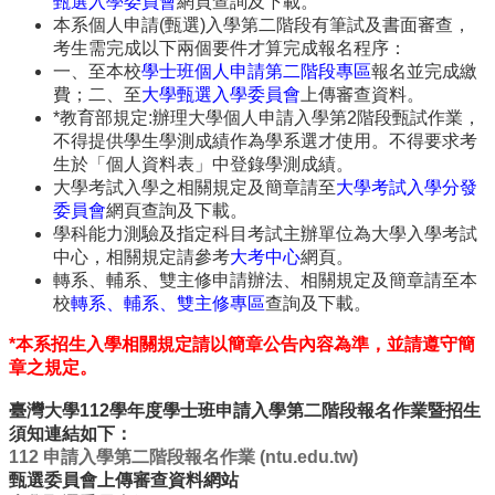
甄選入學委員會
網頁查詢及下載。
院
本系個人申請(甄選)入學第二階段有筆試及書面審查，
醫
考生需完成以下兩個要件才算完成報名程序：
學
一、至本校
學士班個人申請第二階段專區
報名並完成繳
院
費；二、至
大學甄選入學委員會
上傳審查資料。
工
*教育部規定:辦理大學個人申請入學第2階段甄試作業，
學
不得提供學生學測成績作為學系選才使用。不得要求考
院
生於「個人資料表」中登錄學測成績。
大學考試入學之相關規定及簡章請至
大學考試入學分發
聯
委員會
網頁查詢及下載。
絡
學科能力測驗及指定科目考試主辦單位為大學入學考試
我
中心，相關規定請參考
大考中心
網頁。
們
轉系、輔系、雙主修申請辦法、相關規定及簡章請至本
意
校
轉系、輔系、雙主修專區
查詢及下載。
見
信
*本系招生入學相關規定請以簡章公告內容為準，並請遵守簡
箱
章之規定。
English
臺灣大學
112
學年度學士班申請入學第二階段報名作業暨招生
公
須知連結如下
：
告
112 申請入學第二階段報名作業 (ntu.edu.tw)
事
甄選委員會上傳審查資料網站