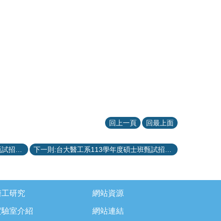
回上一頁
回最上面
上一則:台大醫工系113學年度博士班甄試招生口試公告
下一則:台大醫工系113學年度碩士班甄試招生口試公告
醫工研究
網站資源
實驗室介紹
網站連結