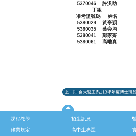
5370046 許汎助
丁組
准考證號碼 姓名
5380029 黃亭穎
5380035 葉奕均
5380041 鄭家齊
5380061 高唯真
課程教學
招生訊息
修業規定
高中生專區