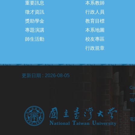
重要訊息
本系教師
徵才資訊
行政人員
獎助學金
教育目標
專題演講
本系地圖
師生活動
校友專區
行政規章
更新日期
2026-08-05
C
地址
(醫
電
(