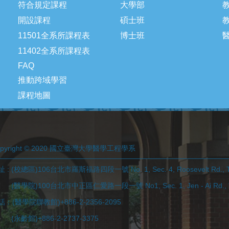
符合規定課程
大學部
開設課程
碩士班
11501全系所課程表
博士班
11402全系所課程表
FAQ
推動跨域學習
課程地圖
opyright © 2020 國立臺灣大學醫學工程學系
 : (校總區)106台北市羅斯福路四段一號 No. 1, Sec. 4, Roosevelt Rd., Tai
學院)100台北市中正區仁愛路一段一號 No1, Sec. 1, Jen - Ai Rd., Taip
話：(醫學院聯教館)+886-2-2356-2095
永齡館)+886-2-2737-3375