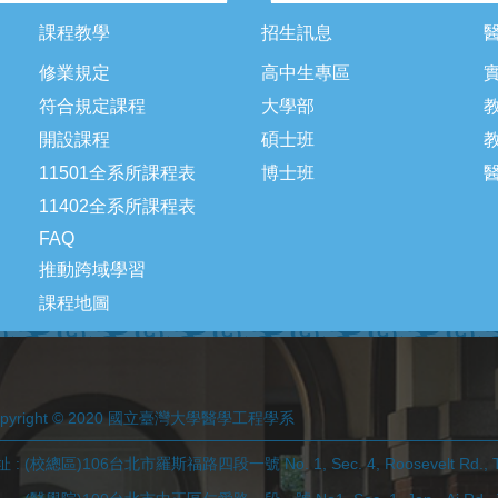
課程教學
招生訊息
修業規定
高中生專區
符合規定課程
大學部
開設課程
碩士班
11501全系所課程表
博士班
11402全系所課程表
FAQ
推動跨域學習
課程地圖
opyright © 2020 國立臺灣大學醫學工程學系
 : (校總區)106台北市羅斯福路四段一號 No. 1, Sec. 4, Roosevelt Rd., Tai