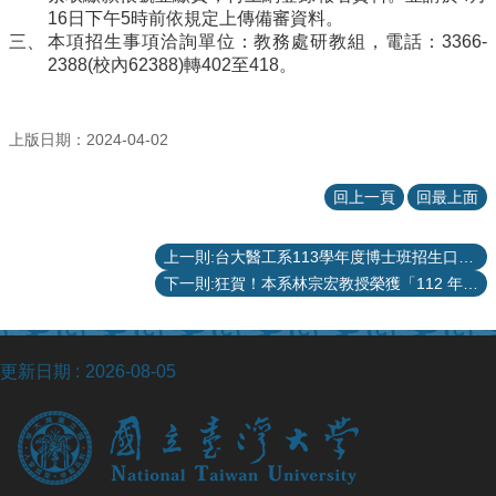
院
16日下午5時前依規定上傳備審資料。
醫
本項招生事項洽詢單位：教務處研教組，電話：3366-
學
2388(校內62388)轉402至418。
院
工
學
上版日期：2024-04-02
院
聯
回上一頁
回最上面
絡
我
上一則:台大醫工系113學年度博士班招生口試公告
們
下一則:狂賀！本系林宗宏教授榮獲「112 年度國科會傑出研究獎」。
意
見
信
箱
更新日期
2026-08-05
English
公
告
事