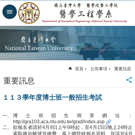
跳到主要內容區塊
進
階
搜
尋
回
首
頁
網
首頁
公告事項
重要訊息
站
導
重要訊息
覽
臺
１１３學年度博士班一般招生考試
大
首
頁
博士班招生簡章網址：
臺
http://gra103.aca.ntu.edu.tw/grad/index.asp
大
欲報名者請於4月8日上午9時起，至4月15日晚上24時止
醫
索取繳款帳號並繳費，再上網登錄報名資料。並請於4月