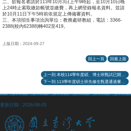
院
二、欲報名者請於113年10月3日上午9時起，至10月10日晚
上24時止索取繳款帳號並繳費，再上網登錄報名資料。並請
醫
於10月11日下午5時前依規定上傳備審資料。
學
三、本項招生事項洽詢單位：教務處研教組，電話：3366-
院
2388(校內62388)轉402至419。
工
學
院
上版日期：2024-09-27
聯
絡
回上一頁
回最上面
我
們
上一則:本校114學年度碩、博士班甄試已開放網路報名，報考考生請一律上網報名。
意
下一則:113學年度碩士班先修生甄選通過審查名單
見
信
箱
English
更新日期
2026-08-05
公
告
事