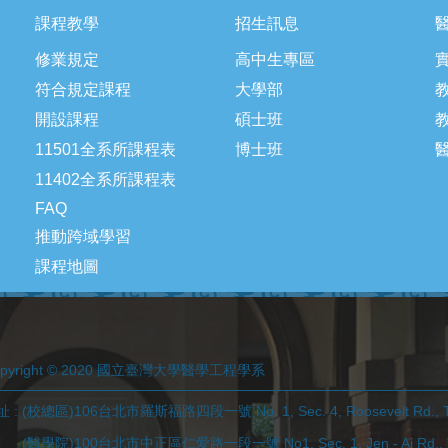
課程教學
招生訊息
修業規定
高中生專區
符合規定課程
大學部
開設課程
碩士班
11501全系所課程表
博士班
11402全系所課程表
FAQ
推動跨域學習
課程地圖
opyright © 2020 國立臺灣大學醫學工程學系
 : (校總區)106台北市羅斯福路四段一號 No. 1, Sec. 4, Roosevelt Rd., Tai
學院)100台北市中正區仁愛路一段一號 No1, Sec. 1, Jen - Ai Rd., Taip