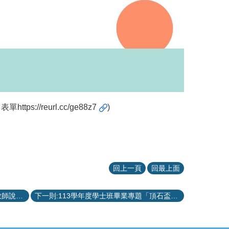
名表單
https://reurl.cc/ge88z7
)
回上一頁
回最上面
上一則:114學年度碩班新生選擇指導教師說明（更新：20250810）
下一則:113學年度學士班畢業專題「頂石盃創意競賽」，歡迎踴躍報名!(於2025/2/10前繳交報名表)