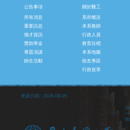
公告事項
關於醫工
所有消息
系所概況
重要訊息
本系教師
徵才資訊
行政人員
獎助學金
教育目標
專題演講
本系地圖
師生活動
校友專區
行政規章
更新日期
2026-08-05
C
地址
(醫