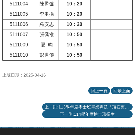
項
5111004
陳盈璇
10：20
關
5111005
李聿揚
10：20
於
5111006
羅安志
10：20
醫
工
5111007
張喬惟
10：50
課
5111009
夏 昀
10：50
程
教
5111010
彭世傑
10：50
學
招
上版日期：2025-04-16
生
訊
回上一頁
回最上面
息
醫
上一則:113學年度學士班畢業專題「頂石盃創意競賽」獲獎名單
工
下一則:114學年度博士班招生
研
究
網