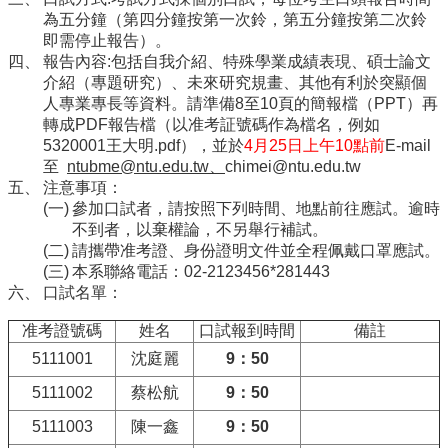
院
為五分鐘（第四分鐘按第一次鈴，第五分鐘按第二次鈴
醫
即需停止報告）。
學
報告內容:包括自我介紹、特殊學業成績表現、碩士論文
院
介紹（專題研究）、未來研究規畫、其他有利於突顯個
工
人專業專長等資料。請準備8至10頁的簡報檔（PPT）再
學
轉成PDF報告檔（以准考証號碼作為檔名，例如
院
5320001王大明.pdf），並於
4月25日上午10點前
E-mail
至
ntubme@ntu.edu.tw、
chimei@ntu.edu.tw
聯
注意事項：
絡
參加口試者，請按照下列時間、地點前往應試。逾時
我
不到者，以棄權論，不另舉行補試。
們
請攜帶准考證、身份證明文件並全程佩戴口罩應試。
意
本系聯絡電話：02-2123456*281443
見
口試名單：
信
箱
准考證號碼
姓名
口試報到時間
備註
English
5111001
沈庭麗
9：50
公
5111002
蔡松航
9：50
告
5111003
陳一鑫
9：50
事