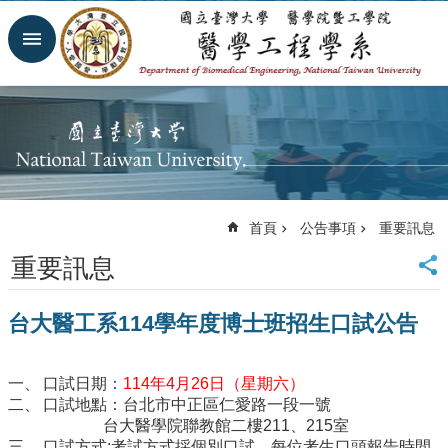
跳到主要內容區塊
進
階
搜
尋
回
首
頁
網
首頁
公告事項
重要訊息
站
導
重要訊息
覽
臺
台大醫工系114學年度博士班招生口試公告
大
首
頁
口試日期：
114年4月26日（星期六）
臺
口試地點：台北市中正區仁愛路一段一號
大
台大醫學院聯教館二樓211、215室
醫
口試方式:考試方式採個別口試，每位考生口頭報告時間