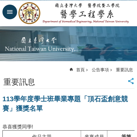
跳到主要內容區塊
進
階
搜
尋
回
首
頁
網
首頁
公告事項
重要訊息
站
導
重要訊息
覽
臺
113學年度學士班畢業專題「頂石盃創意競
大
首
賽」獲獎名單
頁
臺
大
恭喜獲獎同學!
醫
作品主題
參賽成員
等第