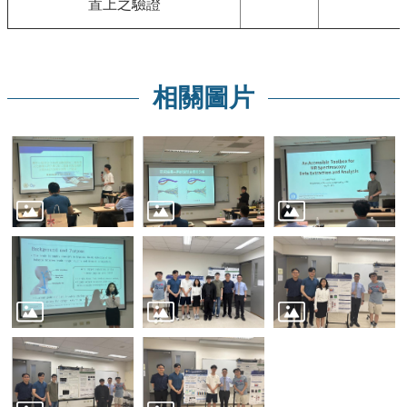
項
置上之驗證
關
於
醫
相關圖片
工
課
程
教
學
招
生
訊
息
醫
工
研
究
網