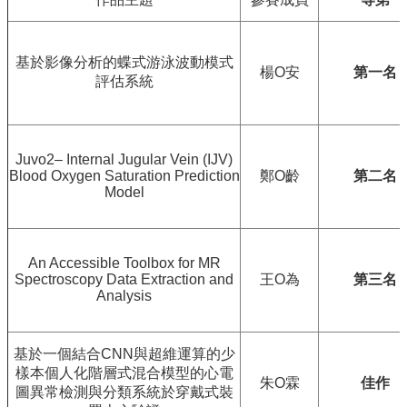
院
醫
學
基於影像分析的蝶式游泳波動模式
院
楊O安
第一名
評估系統
工
學
院
聯
Juvo2– Internal Jugular Vein (IJV)
絡
Blood Oxygen Saturation Prediction
鄭O齡
第二名
我
Model
們
意
見
An Accessible Toolbox for MR
信
Spectroscopy Data Extraction and
王O為
第三名
箱
Analysis
English
公
基於一個結合CNN與超維運算的少
告
樣本個人化階層式混合模型的心電
朱O霖
佳作
事
圖異常檢測與分類系統於穿戴式裝