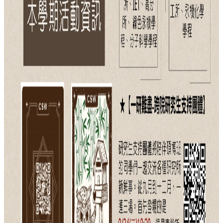
站
資
源