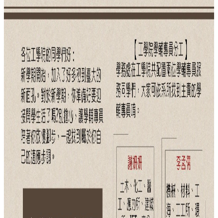
項
關
於
醫
工
課
程
教
學
招
生
訊
息
醫
工
研
究
網