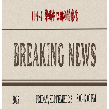
院
醫
學
院
工
學
院
聯
絡
我
們
意
見
信
箱
English
公
告
事