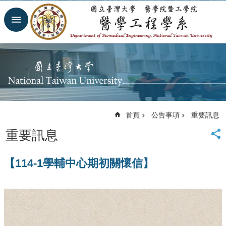
跳到主要內容區塊
進
階
搜
尋
回
首
頁
網
首頁
公告事項
重要訊息
站
導
重要訊息
覽
臺
【114-1學輔中心期初關懷信】
大
首
頁
臺
大
醫