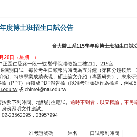
學年度博士班招生口試公告
台大醫工系115學年度博士班招生口試
4月28日（星期二）
正區仁愛路一段一號 醫學院聯教館二樓211、215室
式採個別口試，每位考生口頭報告時間為五分鐘（第四分鐘按第
我介紹、特殊學業成績表現、碩士論文介紹（專題研究）、未來
報檔（PPT）再轉成PDF報告檔（以准考証號碼作為檔名，例如532
.edu.tw
或
chimei@ntu.edu.tw
請按照下列時間、地點前往應試。
逾時不到者，以棄權論，不另
、身份證明文件應試。
-23562095，23957994
准考證號碼
姓名
口試報到時間