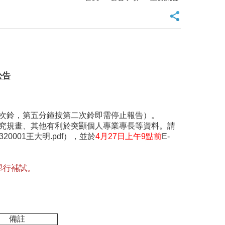
公告
一次鈴，第五分鐘按第二次鈴即需停止報告）。
研究規畫、其他有利於突顯個人專業專長等資料。請
0001王大明.pdf），並於
4月27日上午9點前
E-
舉行補試。
備註