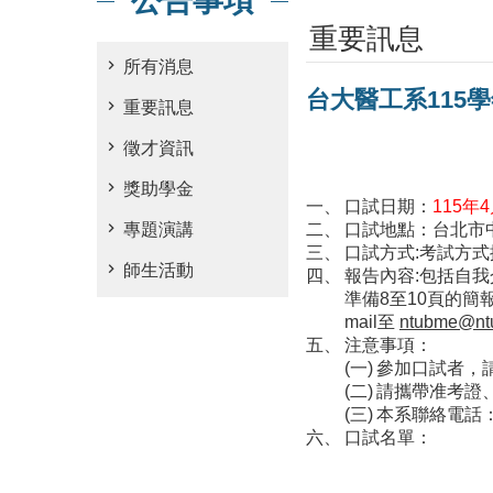
公告事項
重要訊息
所有消息
台大醫工系115
重要訊息
徵才資訊
獎助學金
口試日期：
115年
專題演講
口試地點：台北市中
口試方式:考試方
師生活動
報告內容:包括自
準備8至10頁的簡
mail至
ntubme@ntu
注意事項：
參加口試者，
請攜帶准考證
本系聯絡電話：02
口試名單：