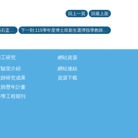
回上一頁
回最上面
上一則:114學年度學士班畢業專題「頂石盃創意競賽」獲獎名單
下一則:115學年度博士班新生選擇指導教師說明
醫工研究
網站資源
實驗室介紹
網站連結
教師研究成果
資源下載
教師歷年計畫
醫學工程期刊