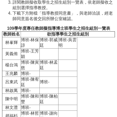
院
詳閱教師擬收取學生之招生組別一覽表，依老師擬收之
組別選擇指導教授。
醫
下載下方附檔「指導教授同意書」，與老師洽談，經老
學
師同意簽名後交回所辦公室確認。
院
工
109學年度專任教師擬指導博士班學生之招生組別一覽表
學
教師姓名
欲指導學生之招生組別
院
博班-林保
博班-郭威
博班-吳雲
林峯輝
聯
諄
廷
明
絡
博班-王芳
黃義侑
我
穎
們
博班-陳寅
博班-林孟
楊台鴻
意
慈
廷
見
王兆麟
博班-
信
博班-陳宥
呂東武
博班-
箱
廷
林啟萬
博班-
English
博班-陳和
博班-陳柏
陳中明
公
豐
廷
告
林文澧
博班-
事
博班-林哲
博班-謝向
趙福杉