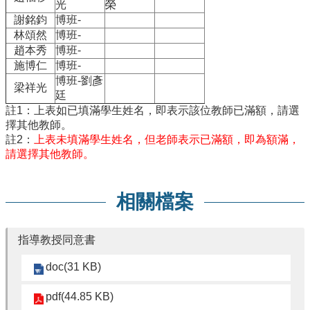
項
光
榮
謝銘鈞
博班-
關
林頌然
博班-
於
趙本秀
博班-
醫
施博仁
博班-
工
博班-劉彥
梁祥光
廷
課
註1：上表如已填滿學生姓名，即表示該位教師已滿額，請選
程
擇其他教師。
教
註2：
上表未填滿學生姓名，但老師表示已滿額，即為額滿，
學
請選擇其他教師。
招
生
訊
相關檔案
息
醫
指導教授同意書
工
研
doc(31 KB)
究
pdf(44.85 KB)
網