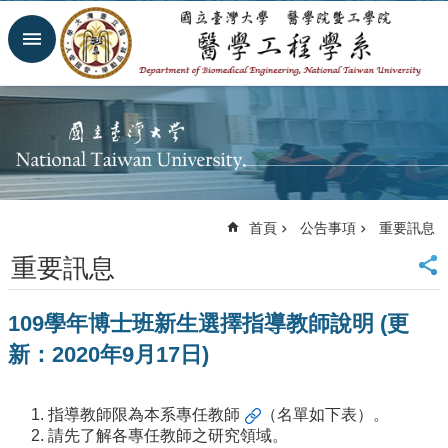
跳到主要內容區塊
進
階
搜
尋
回
首
頁
網
首頁
公告事項
重要訊息
站
導
重要訊息
覽
臺
109學年博士班新生選擇指導教師說明 (更
大
首
新：2020年9月17日)
頁
臺
大
指導教師限為
本系專任教師
（名單如下表）。
醫
請先了解各專任教師之研究領域。