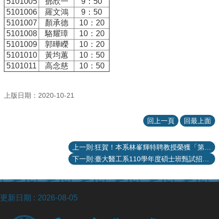
項
5101005
鄧欣一
9：50
5101006
羅文鴻
9：50
關
5101007
顏承德
10：20
於
5101008
駱耀璋
10：20
醫
5101009
郭曄嶸
10：20
工
5101010
黃均蕙
10：50
5101011
高念慈
10：50
課
程
教
上版日期：2020-10-21
學
招
回上一頁
回最上面
生
訊
上一則:狂賀！本系林峯輝特聘教授榮獲「第30屆王民寧獎」之「學術研究成果對醫藥科技發展、國民健康和國家社會傑出貢獻獎」╴基礎醫學類。
息
下一則:臺大醫工系110學年度碩士班甄試招生口試公告
醫
工
研
更新日期
2026-08-05
究
網