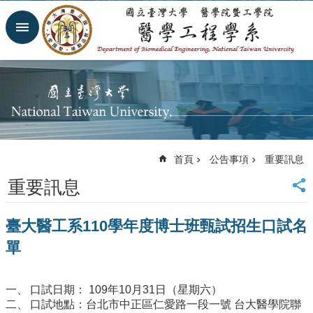
跳到主要內容區塊
進
階
搜
尋
回
首
頁
網
首頁
公告事項
重要訊息
站
導
重要訊息
覽
臺
臺大醫工系110學年度博士班甄試招生口試名
大
首
單
頁
臺
大
口試日期： 109年10月31日（星期六）
醫
口試地點：台北市中正區仁愛路一段一號 台大醫學院聯