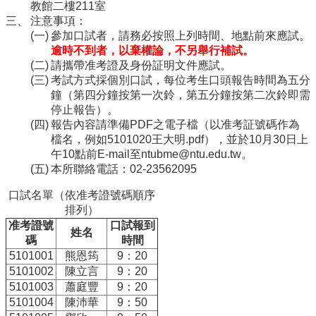
院
教館二樓211室
注意事項：
醫
參加口試者，請務必按照上列時間、地點前來應試。
學
逾時不到者，以棄權論，不另舉行補試。
院
請攜帶准考證及身份証明文件應試。
工
考試方式採個別口試，每位考生口頭報告時間為五分
學
鐘（第四分鐘按第一次鈴，第五分鐘按第二次鈴即需
院
停止報告）。
聯
報告內容請準備PDF之電子檔（以准考証號碼作為
絡
檔名，例如5101020王大明.pdf），並於10月30日上
我
午10點前E-mail至
ntubme@ntu.edu.tw
。
們
本所聯絡電話：02-23562095
意
口試名單（依准考證號碼順序
見
排列）
信
准考證號
口試報到
箱
姓名
碼
時間
English
5101001
熊恩筠
9：20
5101002
陳立言
9：20
公
5101003
蕭庭豐
9：20
告
5101004
事
陳沛華
9：50