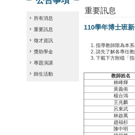
公告事項
重要訊息
所有消息
110學年博士班新
重要訊息
徵才資訊
指導教師限為
本系
獎助學金
請先了解各
專任教
下載下方附檔「指
專題演講
師生活動
教師姓名
林峰輝
黃義侑
楊台鴻
王兆麟
呂東武
林啟萬
趙福杉
陳中明