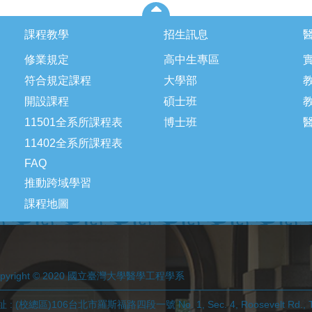
課程教學
招生訊息
修業規定
高中生專區
符合規定課程
大學部
開設課程
碩士班
11501全系所課程表
博士班
11402全系所課程表
FAQ
推動跨域學習
課程地圖
opyright © 2020 國立臺灣大學醫學工程學系
 : (校總區)106台北市羅斯福路四段一號 No. 1, Sec. 4, Roosevelt Rd., Tai