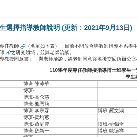
生選擇指導教師說明 (更新：2021年9月13日)
專任教師
（名單如下表），目前不開放合聘教師指導本系學
師
之研究領域，並與老師洽談。
導教授同意書」，與老師洽談，經老師同意簽名後交回所辦公室
110學年度專任教師擬指導博士班學生一
學生
博班-陳沛華
博班-
博班-高念慈
博班-熊恩筠
博班-李宗霖
博班-羅文鴻
博班-黃均蕙
博班-蕭庭豐
博班-俞錫全
博班-鄧新一
博班-歐德祥