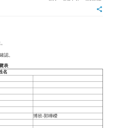
生。
確認。
覽表
姓名
博班-郭曄嶸