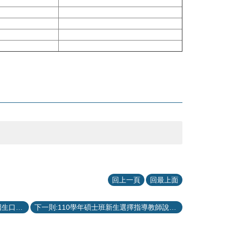
回上一頁
回最上面
上一則:臺大醫工系110學年度碩士班招生口試公告
下一則:110學年碩士班新生選擇指導教師說明 (更新：2021年9月8日)