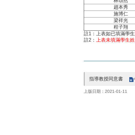
林頌然
趙本秀
施博仁
梁祥光
程子翔
註1：上表如已填滿學
註2：
上表未填滿學生姓
指導教授同意書
上版日期：2021-01-11