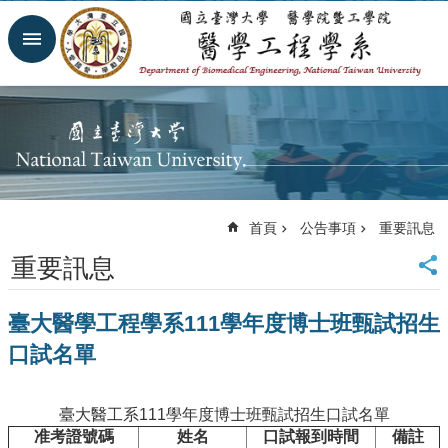
跳到主要內容區塊
進
階
搜
尋
回
首
頁
網
首頁
公告事項
重要訊息
站
導
重要訊息
覽
臺
臺大醫學工程學系111學年度博士班甄試招生
大
首
口試名單
頁
臺
大
臺大醫工系111學年度博士班甄試招生口試名單
醫
准考證號碼
姓名
口試報到時間
備註