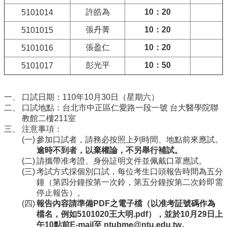
項
許皓為
10
：
20
5101014
關
張丹菁
10
：
20
5101015
於
醫
張盈仁
10
：
20
5101016
工
彭光平
10
：
50
5101017
課
程
教
口試日期：110年10月30日（星期六）
學
口試地點：台北市中正區仁愛路一段一號 台大醫學院聯
教館二樓211室
招
注意事項：
生
參加口試者，請務必按照上列時間、地點前來應試。
訊
逾時不到者，以棄權論，不另舉行補試。
息
請攜帶准考證、身份証明文件並佩戴口罩應試。
考試方式採個別口試，每位考生口頭報告時間為五分
醫
鐘（第四分鐘按第一次鈴，第五分鐘按第二次鈴即需
工
停止報告）。
研
報告內容請準備PDF之電子檔（以准考証號碼作為
究
檔名，例如5101020王大明.pdf），並於10月29日上
網
午10點前E-mail至
ntubme@ntu.edu.tw
。