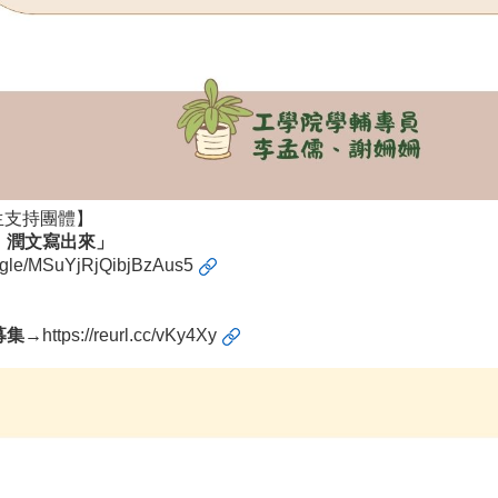
生支持團體】
，潤文寫出來」
ms.gle/MSuYjRjQibjBzAus5
募集
→
https://reurl.cc/vKy4Xy