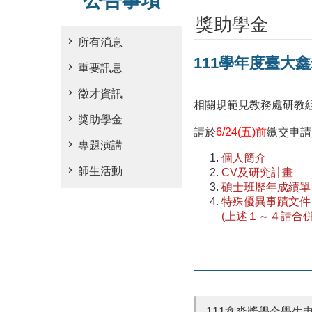
公告事項
獎助學金
所有消息
111學年度臺大
重要訊息
徵才資訊
相關規範見教務處研教
獎助學金
請於
6/24(五)前
繳交申請
專題演講
個人簡介
師生活動
CV及研究計畫
碩士班歷年成績單
特殊優異事蹟文件
(上述１～４請合
111鑫淼獎學金學生