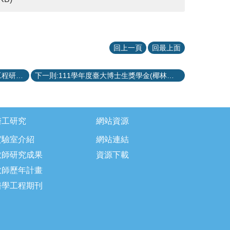
回上一頁
回最上面
上一則:111學年度「商之器科技醫學工程研究獎學金」申請辦法
下一則:111學年度臺大博士生獎學金(椰林優秀博士生獎學金、勤學博士生獎學金)
醫工研究
網站資源
實驗室介紹
網站連結
教師研究成果
資源下載
教師歷年計畫
醫學工程期刊