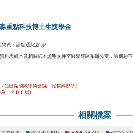
鑫淼重點科技博士生獎學金
組網頁：
請點選此處
資料表紙本及相關紙本證明文件至醫學院區系辦公室，逾期恕不
（如出席國際學術會議、投稿經歷等）
併為一ＰＤＦ檔)
相關檔案
doc(59.5 KB)
pdf(86.28 KB)
odt(25.53
申請資料表