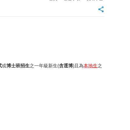
試
或
博士班招生
之一年級新生(
含逕博
)且為
本地生
之