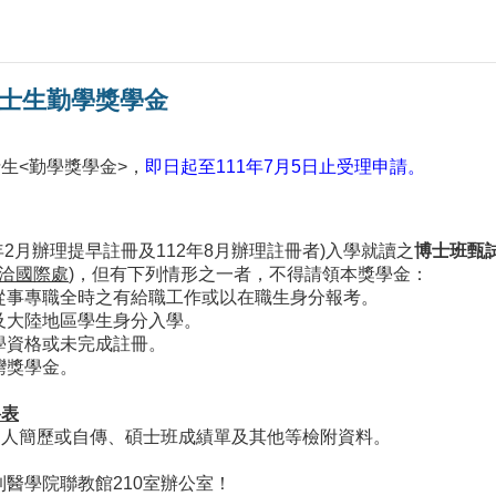
博士生勤學獎學金
士生<勤學獎學金>，
即日起至111年7月5日止受理申請。
2年2月辦理提早註冊及112年8月辦理註冊者)入學就讀之
博士班甄
洽國際處
)，但有下列情形之一者，不得請領本獎學金：
從事專職全時之有給職工作或以在職生身分報考。
及大陸地區學生身分入學。
學資格或未完成註冊。
灣獎學金。
料表
個人簡歷或自傳、碩士班成績單及其他等檢附資料。
送到醫學院聯教館210室辦公室！