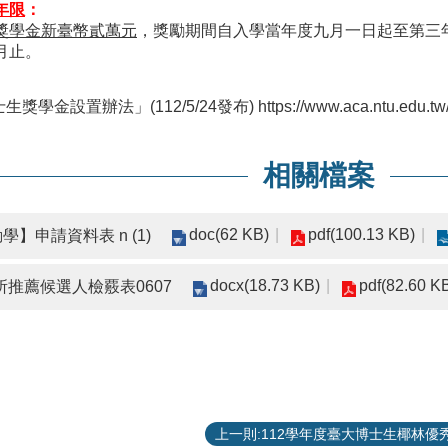
年限
：
獎學金新臺幣貳萬元
，獎勵期間自入學當年度九月一日起至第三
月止。
獎學金設置辦法」(112/5/24發布)
https://www.aca.ntu.edu
相關檔案
doc(62 KB)
pdf(100.13 KB)
】申請資料表 n (1)
docx(18.73 KB)
pdf(82.60 K
推薦候選人檢覈表0607
上一則:112學年度臺大博士生椰林優