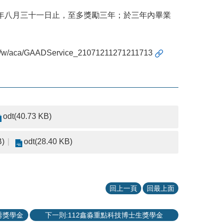
年八月三十一日止，至多獎勵三年；於三年內畢業
.tw/w/aca/GAADService_21071211271211713
odt(40.73 KB)
B)
odt(28.40 KB)
回上一頁
回最上面
秀獎學金
下一則:112鑫淼重點科技博士生獎學金