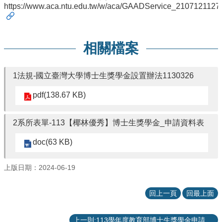
項
https://www.aca.ntu.edu.tw/w/aca/GAADService_210712112
關
於
醫
相關檔案
工
課
1法規-國立臺灣大學博士生獎學金設置辦法1130326
程
教
pdf(138.67 KB)
學
招
2系所表單-113【椰林優秀】博士生獎學金_申請資料表
生
訊
doc(63 KB)
息
上版日期：2024-06-19
醫
工
研
回上一頁
回最上面
究
網
上一則:113學年度教育部博士生獎學金申請相關事宜-請於10月7日下班前將申請文件送達醫學院系辦公室