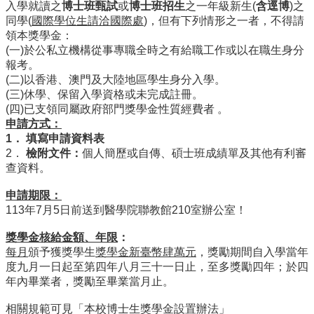
院
入學就讀之
博士班甄試
或
博士班招生
之一年級新生(
含逕博
)之
同學(
國際學位生請洽國際處
)，但有下列情形之一者，不得請
醫
領本獎學金：
學
(一)於公私立機構從事專職全時之有給職工作或以在職生身分
院
報考。
工
(二)以香港、澳門及大陸地區學生身分入學。
學
(三)休學、保留入學資格或未完成註冊。
院
(四)已支領同屬政府部門獎學金性質經費者 。
聯
申請方式：
絡
1．
填寫申請資料表
我
2．
檢附文件：
個人簡歷或自傳、碩士班成績單及其他有利審
們
查資料。
意
申請期限：
見
113年7月5日前送到醫學院聯教館210室辦公室！
信
箱
獎學金核給金額、年限
：
English
每月
頒予獲獎學生
獎學金新臺幣肆萬元
，獎勵期間自入學當年
度九月一日起至第四年八月三十一日止，至多獎勵四年；於四
公
年內畢業者，獎勵至畢業當月止。
告
事
相關規範可見「本校博士生獎學金設置辦法」