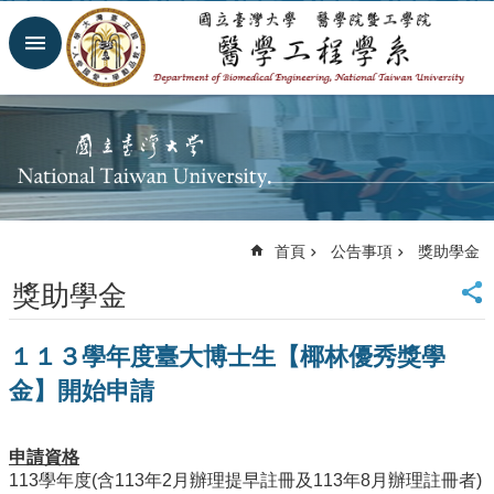
跳到主要內容區塊
進
階
搜
尋
回
首
頁
網
首頁
公告事項
獎助學金
站
導
獎助學金
覽
臺
１１３學年度臺大博士生【椰林優秀獎學
大
首
金】開始申請
頁
臺
大
申請資格
醫
113學年度(含113年2月辦理提早註冊及113年8月辦理註冊者)