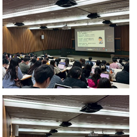
項
關
於
醫
工
課
程
教
學
招
生
訊
息
醫
工
研
究
網