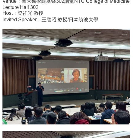
Venue：臺大醫學院基醫302講堂NTU College of Medicine
院
Lecture Hall 302
醫
Host：梁祥光 教授
學
Invited Speaker：王碧昭 教授/日本筑波大學
院
工
學
院
聯
絡
我
們
意
見
信
箱
English
公
告
事