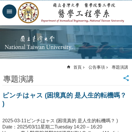
跳到主要內容區塊
進
階
搜
尋
回
首
頁
網
首頁
公告事項
專題演講
站
導
專題演講
覽
臺
ピンチはャス (困境真的 是人生的転機嗎？
大
首
)
頁
臺
2025-03-11ピンチはャス (困境真的 是人生的転機嗎？ )
大
Date：2025/03/11星期二Tuesday 14:20 – 16:20
醫