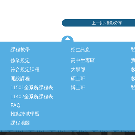
上一則:攝影分享
課程教學
招生訊息
修業規定
高中生專區
符合規定課程
大學部
開設課程
碩士班
11501全系所課程表
博士班
11402全系所課程表
FAQ
推動跨域學習
課程地圖