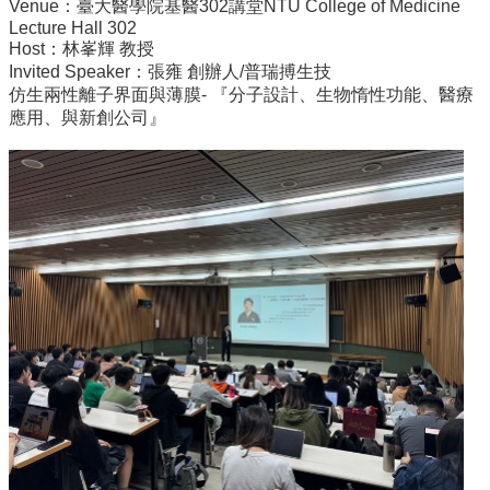
院
Venue：臺大醫學院基醫302講堂NTU College of Medicine
Lecture Hall 302
醫
Host：林峯輝 教授
學
Invited Speaker：張雍 創辦人/普瑞搏生技
院
仿生兩性離子界面與薄膜- 『分子設計、生物惰性功能、醫療
工
應用、與新創公司』
學
院
聯
絡
我
們
意
見
信
箱
English
公
告
事