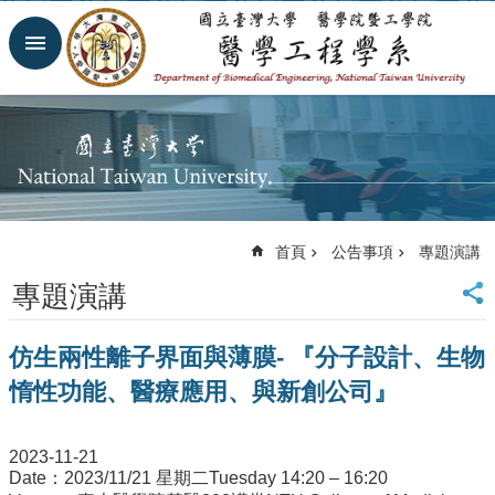
跳到主要內容區塊
進
階
搜
尋
回
首
頁
網
首頁
公告事項
專題演講
站
導
專題演講
覽
臺
仿生兩性離子界面與薄膜- 『分子設計、生物
大
首
惰性功能、醫療應用、與新創公司』
頁
臺
大
2023-11-21
醫
Date：2023/11/21 星期二Tuesday 14:20 – 16:20