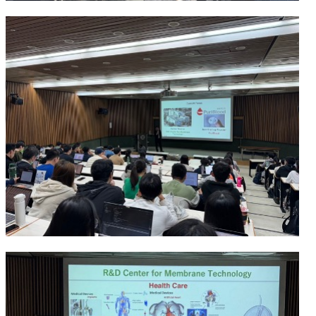
項
關
於
醫
工
課
程
教
學
招
生
訊
息
醫
工
研
究
網