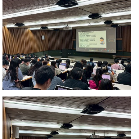
項
關
於
醫
工
課
程
教
學
招
生
訊
息
醫
工
研
究
網