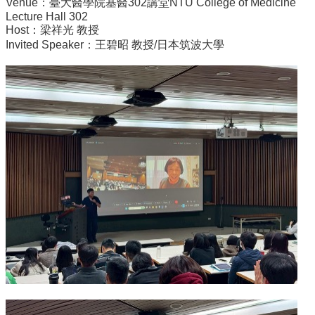
Venue：臺大醫學院基醫302講堂NTU College of Medicine
院
Lecture Hall 302
醫
Host：梁祥光 教授
學
Invited Speaker：王碧昭 教授/日本筑波大學
院
工
學
院
聯
絡
我
們
意
見
信
箱
English
公
告
事