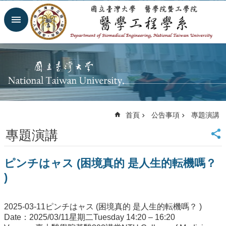
跳到主要內容區塊
進
階
搜
尋
回
首
頁
網
首頁
公告事項
專題演講
站
導
專題演講
覽
臺
ピンチはャス (困境真的 是人生的転機嗎？
大
首
)
頁
臺
2025-03-11ピンチはャス (困境真的 是人生的転機嗎？ )
大
Date：2025/03/11星期二Tuesday 14:20 – 16:20
醫