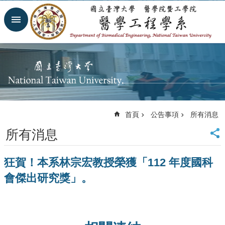
跳到主要內容區塊
進
階
搜
尋
回
首
頁
網
首頁
公告事項
所有消息
站
導
所有消息
覽
臺
狂賀！本系林宗宏教授榮獲「112 年度國科
大
首
會傑出研究獎」。
頁
臺
大
醫