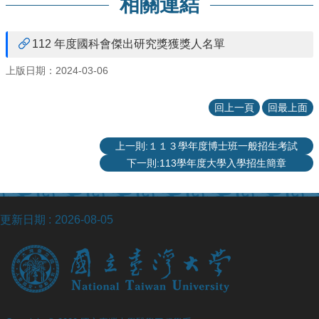
相關連結
院
醫
學
112 年度國科會傑出研究獎獲獎人名單
院
上版日期：2024-03-06
工
學
院
回上一頁
回最上面
聯
絡
上一則:１１３學年度博士班一般招生考試
我
下一則:113學年度大學入學招生簡章
們
意
見
信
更新日期
2026-08-05
箱
English
公
告
事