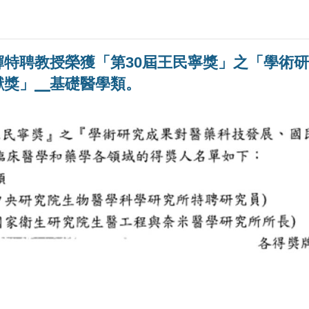
輝特聘教授榮獲「第30屆王民寧獎」之「學術
獻獎」╴基礎醫學類。