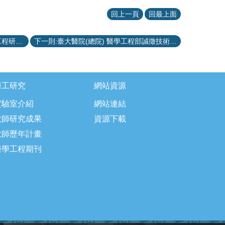
回上一頁
回最上面
上一則:109學年度「商之器科技醫學工程研究獎學金」獲獎名單
下一則:臺大醫院(總院) 醫學工程部誠徵技術室，即日起報名至11/25止。
醫工研究
網站資源
實驗室介紹
網站連結
教師研究成果
資源下載
教師歷年計畫
醫學工程期刊