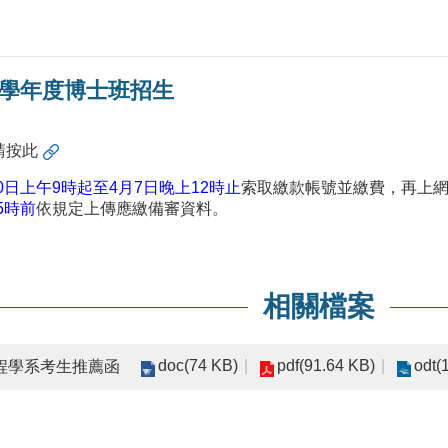
1學年度博士班招生
請按此
30日上午9時起至4月7日晚上12時止
索取繳款帳號並繳費，再上
5時前
依規定上傳應繳備審資料。
相關檔案
doc(74 KB)
pdf(91.64 KB)
odt(
程學系考生推薦函