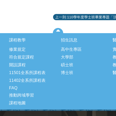
課程教學
招生訊息
修業規定
高中生專區
符合規定課程
大學部
開設課程
碩士班
11501全系所課程表
博士班
11402全系所課程表
FAQ
推動跨域學習
課程地圖