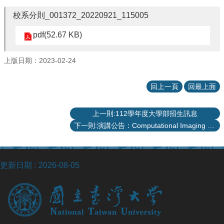
院
校系分則_001372_20220921_115005
醫
學
pdf(52.67 KB)
院
工
上版日期：2023-02-24
學
院
聯
回上一頁
回最上面
絡
我
上一則:112學年度大學部招生訊息
們
下一則:演講公告：Computational Imaging 時間：3/3(五)上午10:00醫學院202講堂，歡迎踴躍參加!
意
見
信
箱
更新日期
2026-08-05
English
公
告
事