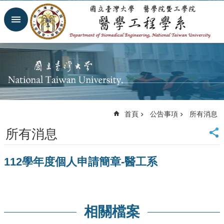
跳到主要內容區塊
進
階
搜
尋
回
首
頁
網
首頁
公告事項
所有消息
站
導
所有消息
覽
臺
112學年度個人申請簡章-醫工系
大
首
頁
臺
大
相關檔案
醫