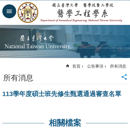
跳到主要內容區塊
進
階
搜
尋
回
首
頁
網
首頁
公告事項
所有消息
站
導
所有消息
覽
臺
113學年度碩士班先修生甄選通過審查名單
大
首
頁
臺
大
相關檔案
醫