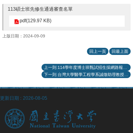
院
113碩士班先修生通過審查名單
醫
學
pdf(129.97 KB)
院
工
上版日期：2024-09-09
學
院
聯
回上一頁
回最上面
絡
我
上一則:114學年度博士班甄試招生採網路報名及網路上傳備審資料
們
下一則:台灣大學醫學工程學系誠徵助理教授以上專任教師
意
見
信
箱
更新日期
2026-08-05
English
公
告
事