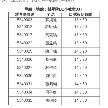
口試名單：（依准考證號碼順序排列）
項
甲組（地點：醫學院B1小教室03）
關
准考證號碼
姓名
口試報到時間
於
醫
5340003
蘇揚迪
13：50
工
5340012
許馯偊
13：50
課
5340017
黃亮瑀
13：50
程
5340022
顏孟慈
13：50
教
學
5340025
陳玠銘
14：20
招
5340026
蔡侑庭
14：20
生
5340027
林倍綾
14：20
訊
息
5340030
陳 亭
14：20
醫
5340031
張興翊
14：50
工
5340034
周芊妤
14：50
研
究
5340035
朱婉綾
14：50
網