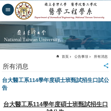
跳到主要內容區塊
進
階
搜
尋
回
首
頁
網
首頁
公告事項
所有消息
站
導
所有消息
覽
臺
台大醫工系114學年度碩士班甄試招生口試公
大
首
告
頁
臺
大
台大醫工系114學年度碩士班甄試招生口
醫