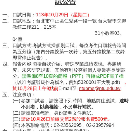
試公告
院
醫
口試日期：
113年10月29日（星期二）
學
口試地點：台北市中正區仁愛路一段一號 台大醫學院聯
院
教館二樓211、215室
工
B1小教室03、
學
04室
院
口試方式:考試方式採個別口試，每位考生口頭報告時間
聯
為五分鐘（第四分鐘按第一次鈴，第五分鐘按第二次鈴
絡
即需停止報告）。
我
報告內容:包括自我介紹、特殊學業成績表現、專題研
們
究、未來研究規畫、其他有利於突顯個人專業專長等部
意
分。
請準備8至10頁的簡報（PPT）再轉成PDF電子檔
見
（以准考証號碼作為檔名，例如5320001王大明.pdf）
，
信
於10月28日上午9點前
E-mail至
ntubme@ntu.edu.tw
箱
注意事項：
參加口試者，請按照下列時間、地點前往應試。
逾時
English
不到者，以棄權論，不另舉行補試。
請攜帶准考證、身份證明文件應試。
公
請於10月26日前繳交第2階段報名費500元。
告
本系聯絡電話：02-23562095，02-23957994
事