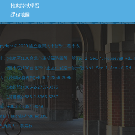
推動跨域學習
課程地圖
opyright © 2020 國立臺灣大學醫學工程學系
 : (校總區)106台北市羅斯福路四段一號 No. 1, Sec. 4, Roosevelt Rd., Tai
學院)100台北市中正區仁愛路一段一號 No1, Sec. 1, Jen - Ai Rd., Taip
話：(醫學院聯教館)+886-2-2356-2095
永齡館)+886-2-2737-3375
展書樓)+886-2-3366-5267
：+886-2-2394-0049
mail：suchiu@ntu.edu.tw
頁負責人：李素秋