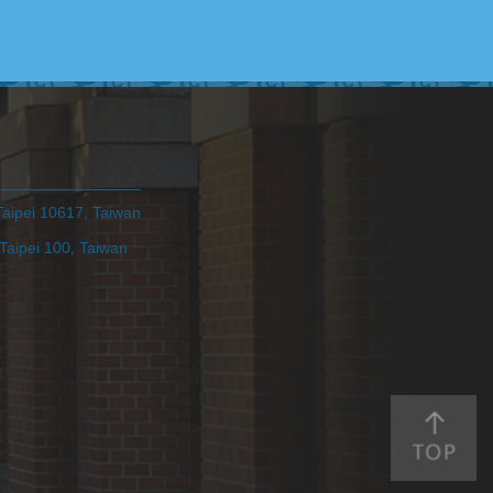
pei 10617, Taiwan
ei 100, Taiwan