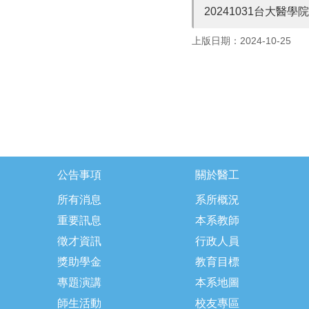
20241031台大醫學院區演講_
上版日期：2024-10-25
公告事項
關於醫工
所有消息
系所概況
重要訊息
本系教師
徵才資訊
行政人員
獎助學金
教育目標
專題演講
本系地圖
師生活動
校友專區