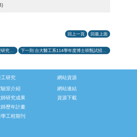
B)
回上一頁
回最上面
上一則:113學年度商之器科技醫學工程研究獎學金獲獎名單
下一則:台大醫工系114學年度博士班甄試招生口試公告
醫工研究
網站資源
實驗室介紹
網站連結
教師研究成果
資源下載
教師歷年計畫
醫學工程期刊