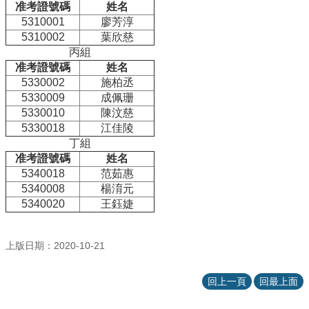
院
准考證號碼
姓名
5310001
醫
廖芳淳
學
5310002
葉欣慈
院
丙組
准考證號碼
姓名
工
5330002
施柏丞
學
5330009
成佩珊
院
5330010
陳汶慈
聯
5330018
江佳陵
絡
丁組
我
准考證號碼
姓名
們
5340018
范茹惠
意
5340008
楊淯元
見
5340020
王鈺婕
信
箱
English
上版日期：2020-10-21
公
告
回上一頁
回最上面
事