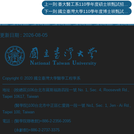
項
上一則:臺大醫工系110學年度碩士班甄試招生口試公告
下一則:國立臺灣大學110學年度博士班甄試招生報名系統
關
於
醫
工
更新日期
2026-08-05
課
程
教
學
招
Copyright © 2020 國立臺灣大學醫學工程學系
生
訊
地址 : (校總區)106台北市羅斯福路四段一號 No. 1, Sec. 4, Roosevelt Rd.,
息
Taipei 10617, Taiwan
醫
(醫學院)100台北市中正區仁愛路一段一號 No1, Sec. 1, Jen - Ai Rd.,
工
Taipei 100, Taiwan
研
電話：(醫學院聯教館)+886-2-2356-2095
究
(永齡館)+886-2-2737-3375
網