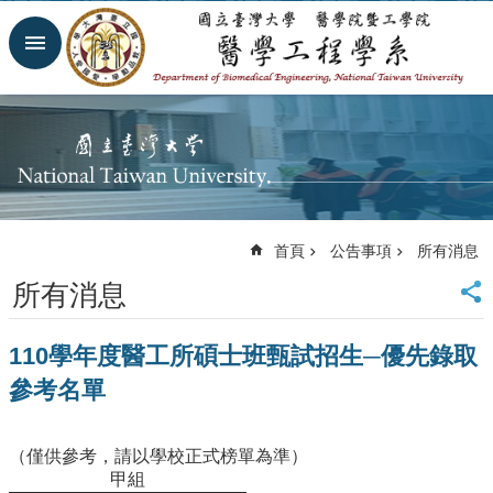
跳到主要內容區塊
進
階
搜
尋
回
首
頁
網
首頁
公告事項
所有消息
站
導
所有消息
覽
臺
110學年度醫工所碩士班甄試招生─優先錄取
大
首
參考名單
頁
臺
大
（僅供參考，請以學校正式榜單為準）
醫
甲組