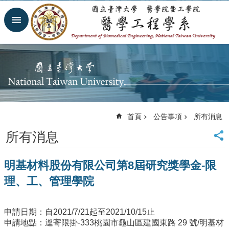
跳到主要內容區塊
進
階
搜
尋
回
首
頁
網
首頁
公告事項
所有消息
站
導
所有消息
覽
臺
明基材料股份有限公司第8屆研究獎學金-限
大
首
理、工、管理學院
頁
臺
大
申請日期：自2021/7/21起至2021/10/15止
醫
申請地點：逕寄限掛-333桃園市龜山區建國東路 29 號/明基材