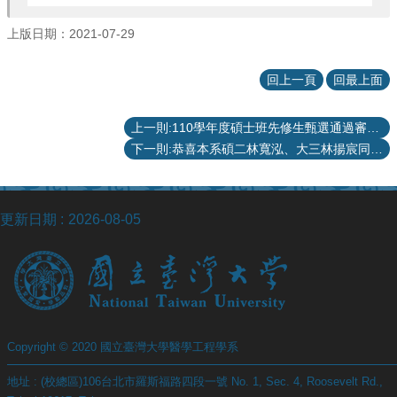
項
上版日期：2021-07-29
關
於
醫
回上一頁
回最上面
工
課
上一則:110學年度碩士班先修生甄選通過審查名單
程
下一則:恭喜本系碩二林寬泓、大三林揚宸同學，榮獲 109學年度工學院學生利他獎！
教
學
招
更新日期
2026-08-05
生
訊
息
醫
工
研
Copyright © 2020 國立臺灣大學醫學工程學系
究
地址 : (校總區)106台北市羅斯福路四段一號 No. 1, Sec. 4, Roosevelt Rd.,
網