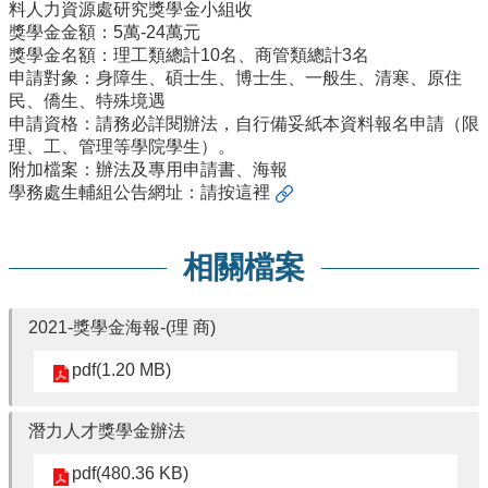
院
料人力資源處研究獎學金小組收
獎學金金額：5萬-24萬元
醫
獎學金名額：理工類總計10名、商管類總計3名
學
申請對象：身障生、碩士生、博士生、一般生、清寒、原住
院
民、僑生、特殊境遇
工
申請資格：請務必詳閱辦法，自行備妥紙本資料報名申請（限
學
理、工、管理等學院學生）。
院
附加檔案：辦法及專用申請書、海報
聯
學務處生輔組公告網址：
請按這裡
絡
我
們
相關檔案
意
見
2021-獎學金海報-(理 商)
信
箱
pdf(1.20 MB)
English
公
潛力人才獎學金辦法
告
事
pdf(480.36 KB)