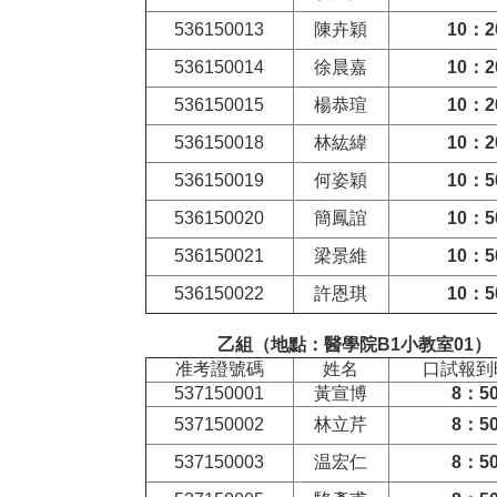
536150013
陳卉穎
10
：2
536150014
徐晨嘉
10
：2
536150015
楊恭瑄
10
：2
536150018
林紘緯
10
：2
536150019
何姿穎
10
：5
536150020
簡鳳誼
10
：5
536150021
梁景維
10
：5
536150022
許恩琪
10
：5
乙組（地點：醫學院
B1
小教室01
）
准考證號碼
姓名
口試報到
537150001
黃宣博
8
：5
537150002
林立芹
8
：5
537150003
温宏仁
8
：5