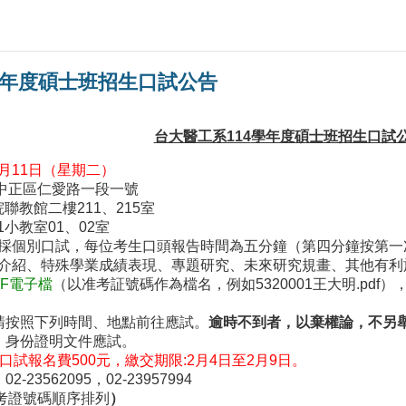
學年度碩士班招生口試公告
台大醫工系
114
學年度碩士班招生口試
2月11日（星期二）
中正區仁愛路一段一號
館二樓211、215室
01、02室
式採個別口試，每位考生口頭報告時間為五分鐘（第四分鐘按第
我介紹、特殊學業成績表現、專題研究、未來研究規畫、其他有
DF電子檔
（以准考証號碼作為檔名，例如5320001王大明.pdf）
請按照下列時間、地點前往應試。
逾時不到者，以棄權論，不另
、身份證明文件應試。
口試報名費500元，繳交期限:2月4日至2月9日。
23562095，02-23957994
考證號碼順序排列
）