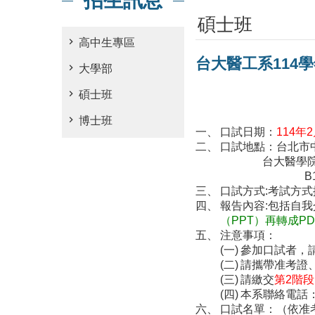
招生訊息
碩士班
高中生專區
台大醫工系114
大學部
碩士班
博士班
口試日期：
114年
口試地點：台北市
台大醫學院聯教
B1小教室
口試方式:考試方
報告內容:包括自
（PPT）再轉成P
注意事項：
參加口試者，
請攜帶准考證
請繳交
第2階段
本系聯絡電話：02-
口試名單：（依准