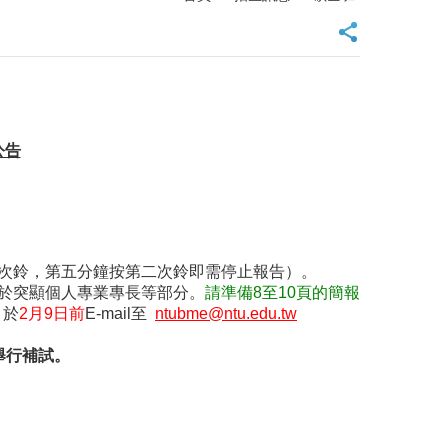
公告
一次鈴，第五分鐘按第二次鈴即需停止報告）。
利於突顯個人專業專長等部分。
請準備8至10頁的簡報
，於
2月9日前
E-mail至
ntubme@ntu.edu.tw
舉行補試。