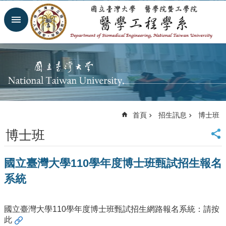
跳到主要內容區塊
進
階
搜
尋
回
首
頁
網
首頁
招生訊息
博士班
站
導
博士班
覽
臺
國立臺灣大學110學年度博士班甄試招生報名
大
首
系統
頁
臺
大
國立臺灣大學110學年度博士班甄試招生網路報名系統：
請按
醫
此