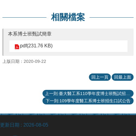
院
醫
相關檔案
學
院
工
本系博士班甄試簡章
學
院
pdf(231.76 KB)
聯
絡
上版日期：2020-09-22
我
們
回上一頁
回最上面
意
見
信
上一則:臺大醫工系110學年度博士班甄試招生口試名單
箱
下一則:109學年度醫工系博士班招生口試公告
English
公
告
更新日期
2026-08-05
事