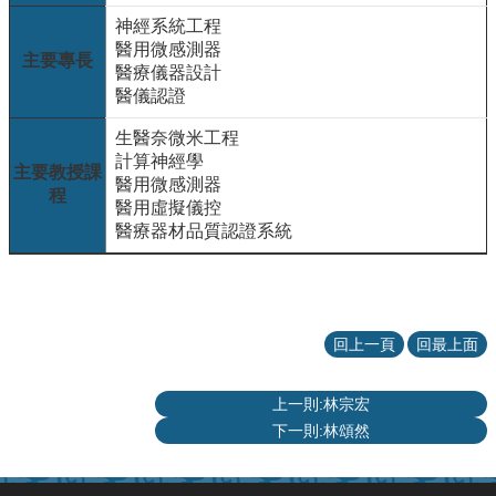
項
神經系統工程
關
醫用微感測器
主要專長
於
醫療儀器設計
醫
醫儀認證
工
生醫奈微米工程
課
計算神經學
主要教授課
程
醫用微感測器
程
教
醫用虛擬儀控
學
醫療器材品質認證系統
招
生
訊
息
回上一頁
回最上面
醫
工
上一則:林宗宏
研
下一則:林頌然
究
網