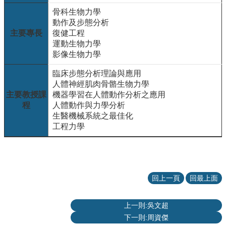
項
骨科生物力學
關
動作及步態分析
於
主要專長
復健工程
醫
運動生物力學
工
影像生物力學
課
臨床步態分析理論與應用
程
人體神經肌肉骨骼生物力學
教
主要教授課
機器學習在人體動作分析之應用
學
程
人體動作與力學分析
生醫機械系統之最佳化
招
工程力學
生
訊
息
醫
回上一頁
回最上面
工
研
究
上一則:吳文超
下一則:周資傑
網