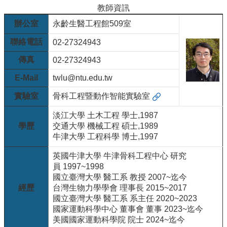
院
教師資訊
醫
辦公室
永齡生醫工程館509室
學
院
聯絡電話
02-27324943
工
傳真
02-27324943
學
院
E-Mail
twlu@ntu.edu.tw
聯
實驗室
骨科工程暨動作智能實驗室
絡
我
淡江大學 土木工程 學士,1987
們
學歷
交通大學 機械工程 碩士,1989
意
牛津大學 工程科學 博士,1997
見
信
英國牛津大學 牛津骨科工程中心 研究
箱
員 1997~1998
English
國立臺灣大學 醫工系 教授 2007~迄今
經歷
台灣生物力學學會 理事長 2015~2017
公
國立臺灣大學 醫工系 系主任 2020~2023
告
國家運動科學中心 董事會 董事 2023~迄今
事
美國國家運動科學院 院士 2024~迄今