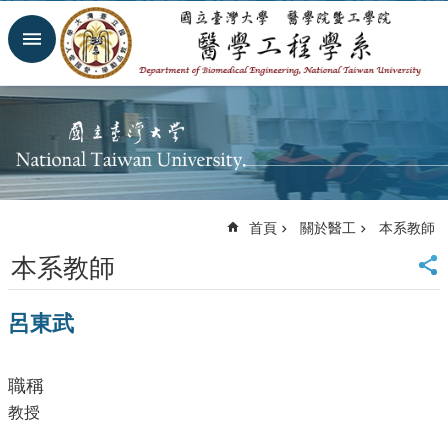
跳到主要內容區塊
進
階
搜
尋
回
首
頁
網
首頁
關於醫工
本系教師
站
導
本系教師
覽
臺
呂東武
大
首
頁
職稱
臺
大
教授
醫