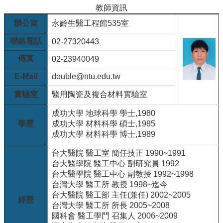
院
教師資訊
醫
辦公室
永齡生醫工程館535室
學
院
聯絡電話
02-27320443
工
傳真
02-23940049
學
院
E-Mail
double@ntu.edu.tw
聯
實驗室
醫用陶瓷及複合材料實驗室
絡
我
成功大學 地球科學 學士,1980
們
學歷
成功大學 材料科學 碩士,1985
意
成功大學 材料科學 博士,1989
見
信
台大醫院 醫工室 簡任技正 1990~1991
箱
台大醫學院 醫工中心 副研究員 1992
English
台大醫學院 醫工中心 副教授 1992~1998
台灣大學 醫工所 教授 1998~迄今
公
台大醫院 醫工部 主任(兼任) 2002~2005
經歷
告
台灣大學 醫工所 所長 2005~2008
事
國科會 醫工學門 召集人 2006~2009