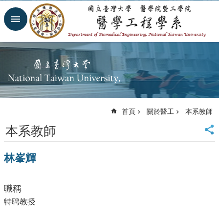
跳到主要內容區塊
進
階
搜
尋
回
首
頁
網
首頁
關於醫工
本系教師
站
導
本系教師
覽
臺
林峯輝
大
首
頁
職稱
臺
大
特聘教授
醫