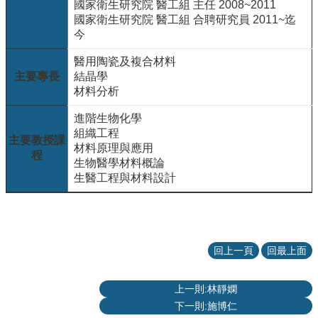
項
國家衛生研究院 醫工組 主任 2008~2011
國家衛生研究院 醫工組 合聘研究員 2011~迄
關
今
於
醫
醫用陶瓷及複合材料
工
主要專長
結晶學
材料分析
課
程
進階生物化學
教
組織工程
主要教授課
學
材料原理與應用
程
生物醫學材料概論
招
生醫工程與材料設計
生
訊
息
醫
回上一頁
回最上面
工
研
究
上一則:林靜嫻
下一則:施博仁
網